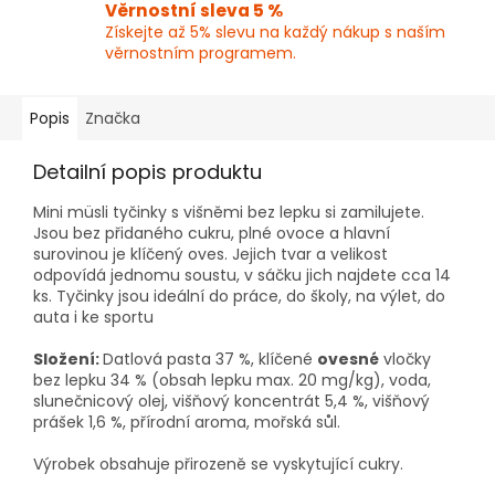
Věrnostní sleva 5 %
Získejte až 5% slevu na každý nákup s naším
věrnostním programem.
Popis
Značka
Detailní popis produktu
Mini müsli tyčinky s višněmi bez lepku si zamilujete.
Jsou bez přidaného cukru, plné ovoce a hlavní
surovinou je klíčený oves. Jejich tvar a velikost
odpovídá jednomu soustu, v sáčku jich najdete cca 14
ks. Tyčinky jsou ideální do práce, do školy, na výlet, do
auta i ke sportu
Složení:
Datlová pasta 37 %, klíčené
ovesné
vločky
bez lepku 34 % (obsah lepku max. 20 mg/kg), voda,
slunečnicový olej, višňový koncentrát 5,4 %, višňový
prášek 1,6 %, přírodní aroma, mořská sůl.
Výrobek obsahuje přirozeně se vyskytující cukry.