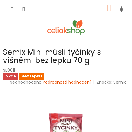
Přejít
NÁKUP
na
obsah
KOŠÍK
Semix Mini müsli tyčinky s
višněmi bez lepku 70 g
SE0011
Akce
Bez lepku
Průměrné
Neohodnoceno
Podrobnosti hodnocení
Značka:
Semix
hodnocení
produktu
je
0,0
z
5
hvězdiček.