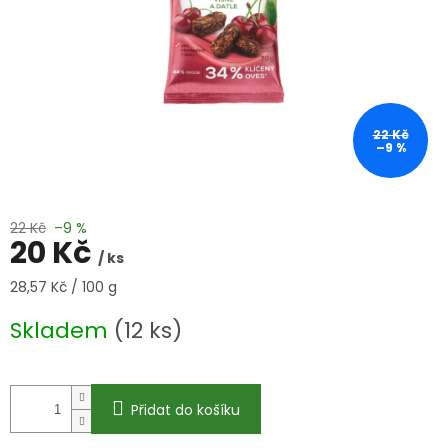
22 Kč
–9 %
22 Kč
–9 %
20 Kč
/ ks
Měrná
28,57 Kč / 100 g
cena:
Skladem
(12 ks)
Přidat do košíku