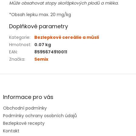
Může obsahovat stopy skořápkových plodů a mléka.
*Obsah lepku max. 20 mg/kg
Doplňkové parametry
Kategorie
:
Bezlepkové cereálie a müsli
Hmotnost
:
0.07 kg
EAN
:
8595674910011
Značka
:
Semix
Z
á
p
a
Informace pro vás
t
Obchodní podmínky
í
Podmínky ochrany osobních údajů
Bezlepkové recepty
Kontakt