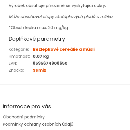
Výrobek obsahuje přirozeně se vyskytující cukry.
Může obsahovat stopy skořápkových plodů a mléka.
*Obsah lepku max. 20 mg/kg
Doplňkové parametry
Kategorie
:
Bezlepkové cereálie a müsli
Hmotnost
:
0.07 kg
EAN
:
8595674908650
Značka
:
Semix
Z
á
p
a
Informace pro vás
t
Obchodní podmínky
í
Podmínky ochrany osobních údajů