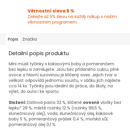
Věrnostní sleva 5 %
Získejte až 5% slevu na každý nákup s naším
věrnostním programem.
Popis
Značka
Detailní popis produktu
Mini müsli tyčinky s kakaovými boby a pomerančem
bez lepku si zamilujete. Jsou bez přidaného cukru, plné
ovoce a hlavní surovinou je klíčený oves. Jejich tvar a
velikost odpovídá jednomu soustu, v sáčku jich najdete
cca 14 ks. Tyčinky jsou ideální do práce, do školy, na
výlet, do auta i ke sportu
Složení:
Datlová pasta 32 %, klíčené
ovesné
vločky bez
lepku* 29 %, mleté rozinky 12 % (rozinky 99,5 %,
slunečnicový olej), voda, slunečnicový olej, kakaové
boby 5 %, pomerančový prášek 0,4 %, mořská sůl,
pomerančový olej 0,1 %.