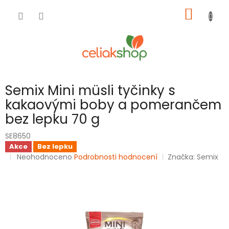
Přejít
NÁKUP
na
obsah
KOŠÍK
Semix Mini müsli tyčinky s
kakaovými boby a pomerančem
bez lepku 70 g
SE8650
Akce
Bez lepku
Průměrné
Neohodnoceno
Podrobnosti hodnocení
Značka:
Semix
hodnocení
produktu
je
0,0
z
5
hvězdiček.