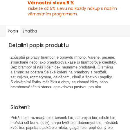
Věrnostní sleva 5 %
Získejte až 5% slevu na každý nákup s naším
věrnostním programem.
Popis
Značka
Detailní popis produktu
Způsobů přípravy brambor je opravdu mnoho. Vařené, pečené,
šťouchané nebo jako bramborová kaše či bramborové knedlíky.
Bez brambor si náš jídelníček neumíme představit. O změnu
a šmrnc se postará Selské koření na brambory s petrželí,
saturejkou, rozmarýnem, galgánem, cibulí a špetkou papriky.
S okvětními lístky měsíčku a chrpy se zlatavé hlízy nebo
bramborové těsto stanou opravdovou pastvou pro oko.
Složení:
Petržel bio, rozmarýn bio, česnek bio, saturejka bio, cibule bio,
mořská sůl konv. (8 %), chrpa květ bio, dobromysl bio, měsíček
květ bio, paprika sladká bio mletá, galgán bio, pepř černý bio