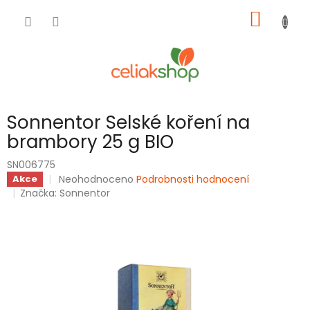
Přejít
NÁKUP
na
obsah
KOŠÍK
Sonnentor Selské koření na
brambory 25 g BIO
SN006775
Průměrné
Neohodnoceno
Podrobnosti hodnocení
Akce
hodnocení
Značka:
Sonnentor
produktu
je
0,0
z
5
hvězdiček.