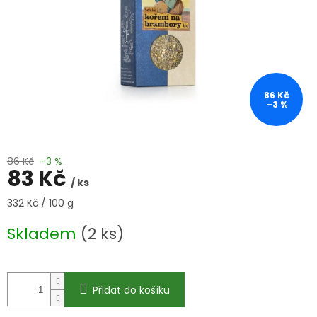
86 Kč
–3 %
86 Kč
–3 %
83 Kč
/ ks
Měrná
332 Kč / 100 g
cena:
Skladem
(2 ks)
Přidat do košíku