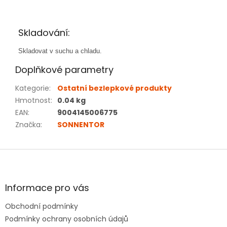
Skladování:
Skladovat v suchu a chladu.
Doplňkové parametry
Kategorie
:
Ostatní bezlepkové produkty
Hmotnost
:
0.04 kg
EAN
:
9004145006775
Značka
:
SONNENTOR
Z
á
p
a
Informace pro vás
t
Obchodní podmínky
í
Podmínky ochrany osobních údajů