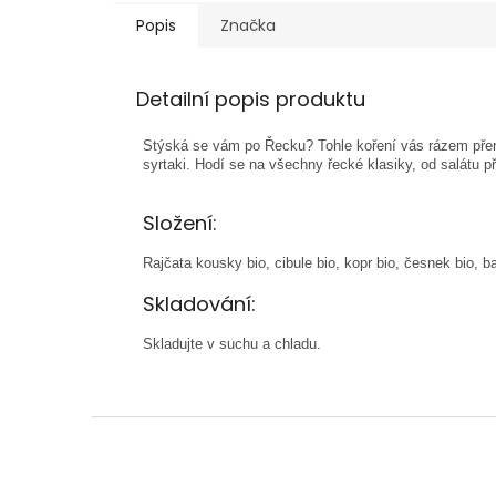
Popis
Značka
Detailní popis produktu
Stýská se vám po Řecku? Tohle koření vás rázem přen
syrtaki. Hodí se na všechny řecké klasiky, od salátu př
Složení:
Rajčata
kousky bio, cibule bio, kopr bio, česnek bio, b
Skladování:
Skladujte v suchu a chladu.
Z
á
p