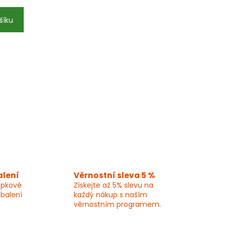
šíku
alení
Věrnostní sleva 5 %
epkové
Získejte až 5% slevu na
 balení
každý nákup s naším
věrnostním programem.