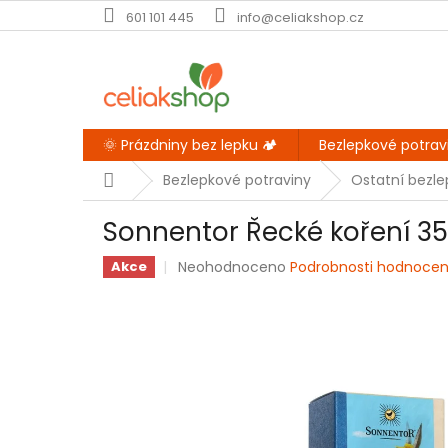
Přejít
601 101 445
info@celiakshop.cz
na
obsah
🌞 Prázdniny bez lepku 🏕️
Bezlepkové potrav
Domů
Bezlepkové potraviny
Ostatní bezl
Sonnentor Řecké koření 35
Průměrné
Neohodnoceno
Podrobnosti hodnocen
Akce
hodnocení
produktu
je
0,0
z
5
hvězdiček.