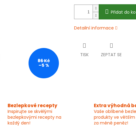
Přidat do ko
Detailní informace
TISK
ZEPTAT SE
86 Kč
–5 %
Bezlepkové recepty
Extra výhodná b
Inspirujte se skvělými
Vaše oblíbené bezl
bezlepkovými recepty na
produkty ve větším
každý den!
za méně peněz!