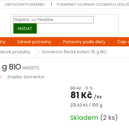
OBCHODNÍ PODMÍNKY
PODMÍNKY OCHRANY OSOBNÍCH ÚDAJ
HLEDAT
iny
Zdravé potraviny
Potraviny podle diety
Čaje 
epkové produkty
Sonnentor Řecké koření 35 g BIO
 g BIO
SN012172
í
Značka:
Sonnentor
86 Kč
–5 %
81 Kč
/ ks
Měrná
231,43 Kč / 100 g
cena:
Skladem
(2 ks)