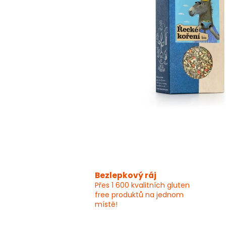
Bezlepkový ráj
Přes 1 600 kvalitních gluten
free produktů na jednom
místě!