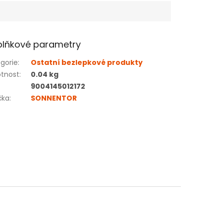
lňkové parametry
gorie
:
Ostatní bezlepkové produkty
tnost
:
0.04 kg
9004145012172
čka
:
SONNENTOR