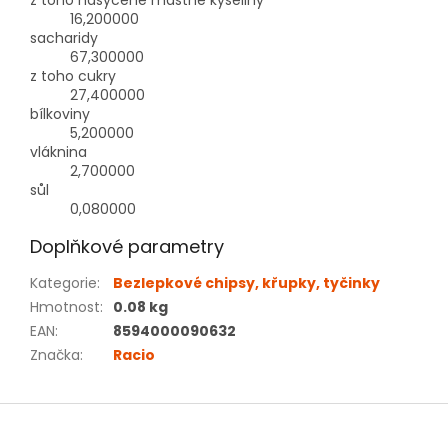
z toho nasycené mastné kyseliny
16,200000
sacharidy
67,300000
z toho cukry
27,400000
bílkoviny
5,200000
vláknina
2,700000
sůl
0,080000
Doplňkové parametry
Kategorie
:
Bezlepkové chipsy, křupky, tyčinky
Hmotnost
:
0.08 kg
EAN
:
8594000090632
Značka
:
Racio
Z
á