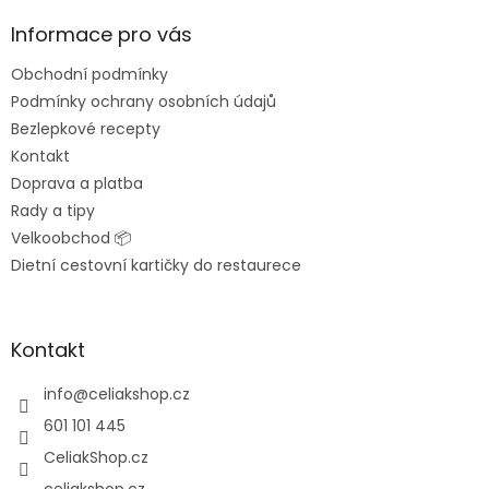
p
a
Informace pro vás
t
Obchodní podmínky
í
Podmínky ochrany osobních údajů
Bezlepkové recepty
Kontakt
Doprava a platba
Rady a tipy
Velkoobchod 📦
Dietní cestovní kartičky do restaurece
Kontakt
info
@
celiakshop.cz
601 101 445
CeliakShop.cz