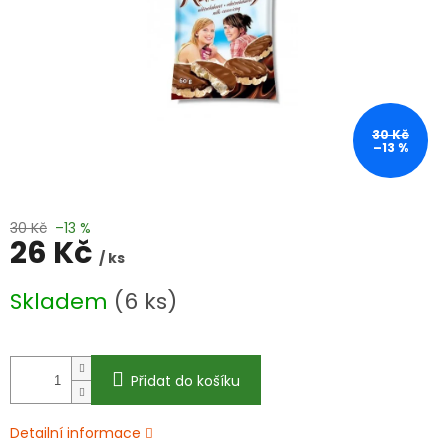
30 Kč
–13 %
30 Kč
–13 %
26 Kč
/ ks
Měrná
Skladem
(6 ks)
cena:
Přidat do košíku
Detailní informace