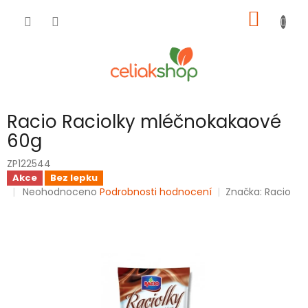
Přejít
NÁKUP
na
obsah
KOŠÍK
Racio Raciolky mléčnokakaové
60g
ZP122544
Akce
Bez lepku
Průměrné
Neohodnoceno
Podrobnosti hodnocení
Značka:
Racio
hodnocení
produktu
je
0,0
z
5
hvězdiček.