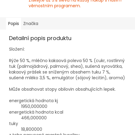
Získejte až 5% slevu na každý nákup s naším
věrnostním programem.
Popis
Značka
Detailní popis produktu
Složení:
Rýže 50 %, mléčno kakaová poleva 50 % (cukr, rostlinný
tuk (palmojádrový, palmový, shea), sušená syrovátka,
kakaový prášek se sníženým obsahem tuku 7 %,
sušené mléko 3,5 %, emulgátor (sójový lecitin), aroma)
Může obsahovat stopy obilovin obsahujících lepek.
energetická hodnota kj
1950,000000
energetická hodnota kcal
466,000000
tuky
18,800000