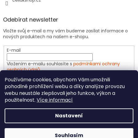
celiakshop.cz
Odebírat newsletter
Vložte svůj e-mail a my vám budeme zasílat informace o
nových produktech na našem e-shopu.
E-mail
Vložením e-mailu souhlasíte s
podmínkami ochrany
osobních údajů
Používáme cookies, abychom Vám umožnili
PŘIHLÁSIT SE
pohodlné prohlížení webu a díky analýze provozu
webu neustále zlepšovali jeho funkce, výkon a
použitelnost.
Více informací
Vytvořil Shoptet
Nastavení
Copyright 2026
CeliakShop.cz
. Všechna práva
Souhlasím
vyhrazena.