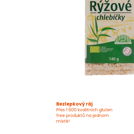
Bezlepkový ráj
Přes 1 600 kvalitních gluten
free produktů na jednom
místě!