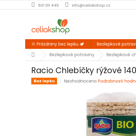
Přejít
601 101 445
info@celiakshop.cz
na
obsah
🌞 Prázdniny bez lepku 🏕️
Bezlepkové potrav
Domů
Bezlepkové potraviny
Bezlepkové chi
Racio Chlebíčky rýžové 140
Průměrné
Neohodnoceno
Podrobnosti hodn
Bez lepku
hodnocení
produktu
je
0,0
z
5
hvězdiček.