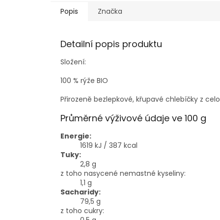
Popis
Značka
Detailní popis produktu
Složení:
100 % rýže BIO
Přirozeně bezlepkové, křupavé chlebíčky z cel
Průměrné výživové údaje ve 100 g
Energie:
1619 kJ / 387 kcal
Tuky:
2,8 g
z toho nasycené nemastné kyseliny:
1,1 g
Sacharidy:
79,5 g
z toho cukry: