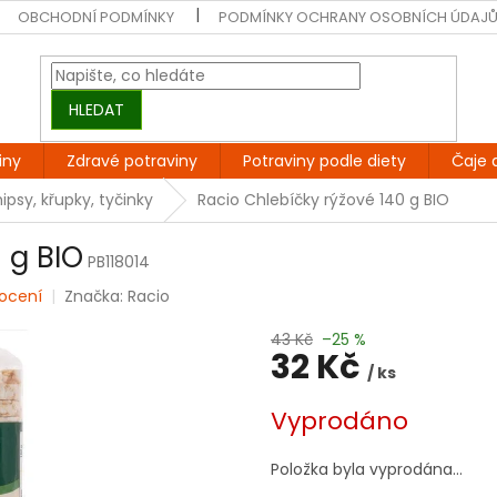
OBCHODNÍ PODMÍNKY
PODMÍNKY OCHRANY OSOBNÍCH ÚDAJ
HLEDAT
iny
Zdravé potraviny
Potraviny podle diety
Čaje 
psy, křupky, tyčinky
Racio Chlebíčky rýžové 140 g BIO
 g BIO
PB118014
ocení
Značka:
Racio
43 Kč
–25 %
32 Kč
/ ks
Měrná
Vyprodáno
cena:
Položka byla vyprodána…