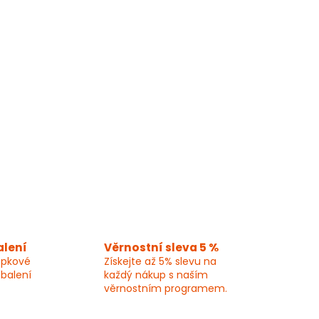
alení
Věrnostní sleva 5 %
epkové
Získejte až 5% slevu na
 balení
každý nákup s naším
věrnostním programem.