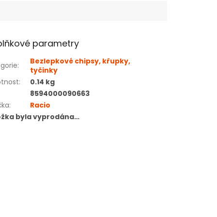
lňkové parametry
Bezlepkové chipsy, křupky,
gorie
:
tyčinky
tnost
:
0.14 kg
8594000090663
čka
:
Racio
ožka byla vyprodána…