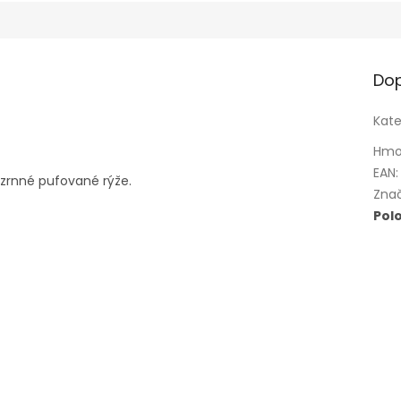
Dop
Kate
Hmo
EAN
:
ozrnné pufované rýže.
Zna
Pol