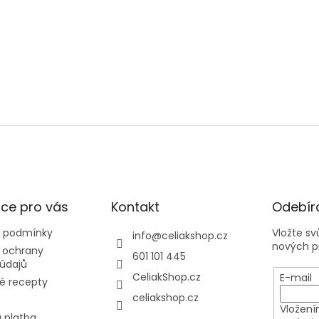
ce pro vás
Kontakt
Odebíra
 podmínky
Vložte s
info
@
celiakshop.cz
nových p
 ochrany
601 101 445
údajů
CeliakShop.cz
E-mail
é recepty
celiakshop.cz
Vložení
 platba