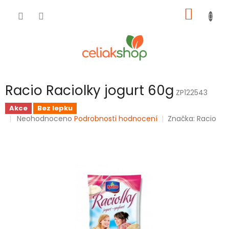
Přejít
NÁKUP
na
obsah
KOŠÍK
Racio Raciolky jogurt 60g
ZP122543
Akce
Bez lepku
Průměrné
Neohodnoceno
Podrobnosti hodnocení
Značka:
Racio
hodnocení
produktu
je
0,0
z
5
hvězdiček.