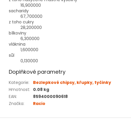
16,900000
sacharidy
67,700000
z toho cukry
28,200000
bílkoviny
6,300000
vláknina
1,600000
sůl
0,130000
Doplňkové parametry
Kategorie
:
Bezlepkové chipsy, křupky, tyčinky
Hmotnost
:
0.08 kg
EAN
:
8594000090618
Značka
:
Racio
Z
á