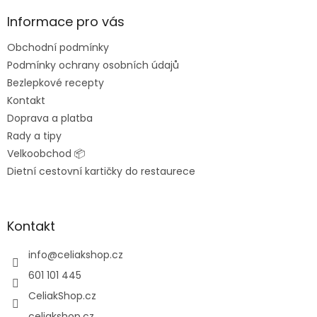
p
a
Informace pro vás
t
Obchodní podmínky
í
Podmínky ochrany osobních údajů
Bezlepkové recepty
Kontakt
Doprava a platba
Rady a tipy
Velkoobchod 📦
Dietní cestovní kartičky do restaurece
Kontakt
info
@
celiakshop.cz
601 101 445
CeliakShop.cz
celiakshop.cz