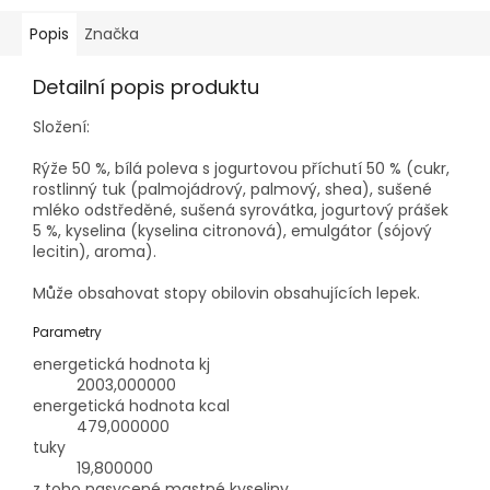
Popis
Značka
Detailní popis produktu
Složení:
Rýže 50 %, bílá poleva s jogurtovou příchutí 50 % (cukr,
rostlinný tuk (palmojádrový, palmový, shea), sušené
mléko odstředěné, sušená syrovátka, jogurtový prášek
5 %, kyselina (kyselina citronová), emulgátor (sójový
lecitin), aroma).
Může obsahovat stopy obilovin obsahujících lepek.
Parametry
energetická hodnota kj
2003,000000
energetická hodnota kcal
479,000000
tuky
19,800000
z toho nasycené mastné kyseliny