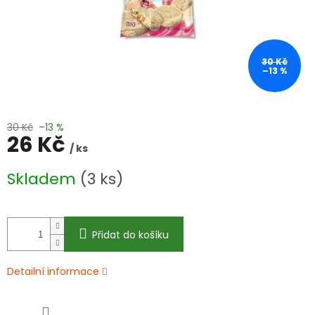
30 Kč
–13 %
30 Kč
–13 %
26 Kč
/ ks
Měrná
Skladem
(3 ks)
cena:
Přidat do košíku
Detailní informace