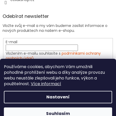
Odebírat newsletter
Vložte svůj e-mail a my vám budeme zasílat informace o
nových produktech na našem e-shopu.
E-mail
Vložením e-mailu souhlasíte s
podmínkami ochrany
osobních údajů
Používáme cookies, abychom Vám umožnili
PŘIHLÁSIT SE
pohodlné prohlížení webu a díky analýze provozu
webu neustále zlepšovali jeho funkce, výkon a
použitelnost.
Více informací
Vytvořil Shoptet
Nastavení
Copyright 2026
CeliakShop.cz
. Všechna práva
Souhlasím
vyhrazena.