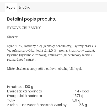
Popis
Značka
Detailní popis produktu
RÝŽOVÉ CHLEBÍČKY
Složení:
Rýže 80 %, rostlinný olej (řepkový bezerukový), sýrový prášek 3
%, sušená syrovátka, jedlá sůl 2,5 %, aroma, kvasnicový extrakt,
kyselina (kyselina citronová), emulgátor (slunečnicový lecitin),
rozmarýnový extrakt.
Může obsahovat stopy sóji a obilovin obsahujícíh lepek.
Hmotnost
100 g
Energetická hodnota 447
kcal
Energetická hodnota
1871 kj
Tuky
15,9 g
z toho: - nasycené mastné kyseliny 2,6
g