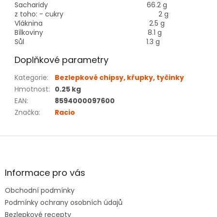
Sacharidy
66.2 g
z toho: - cukry 2
g
Vláknina 2
.5 g
Bílkoviny 8
.1 g
Sůl 1
.3 g
Doplňkové parametry
Kategorie
:
Bezlepkové chipsy, křupky, tyčinky
Hmotnost
:
0.25 kg
EAN
:
8594000097600
Značka
:
Racio
Z
á
p
a
Informace pro vás
t
Obchodní podmínky
í
Podmínky ochrany osobních údajů
Bezlepkové recepty