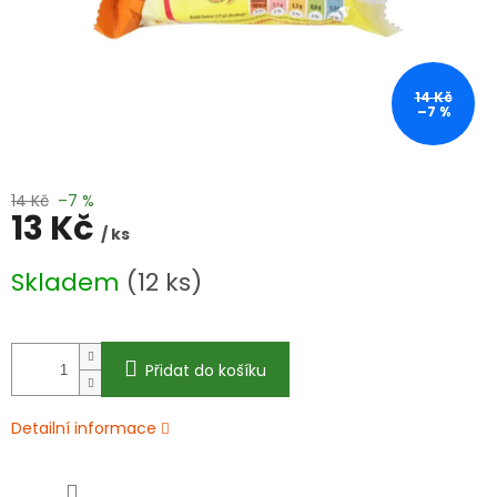
14 Kč
–7 %
14 Kč
–7 %
13 Kč
/ ks
Měrná
Skladem
(12 ks)
cena:
Přidat do košíku
Detailní informace