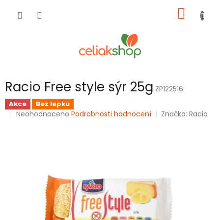
Přejít
NÁKUP
na
obsah
KOŠÍK
Racio Free style sýr 25g
ZP122516
Akce
Bez lepku
Průměrné
Neohodnoceno
Podrobnosti hodnocení
Značka:
Racio
hodnocení
produktu
je
0,0
z
5
hvězdiček.