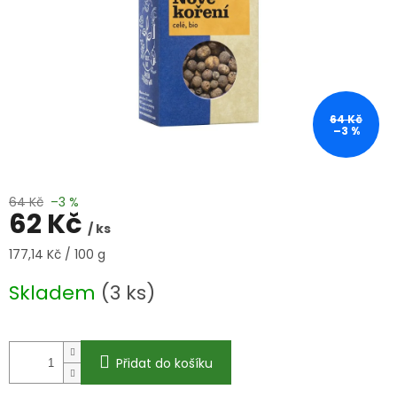
64 Kč
–3 %
64 Kč
–3 %
62 Kč
/ ks
Měrná
177,14 Kč / 100 g
cena:
Skladem
(3 ks)
Přidat do košíku