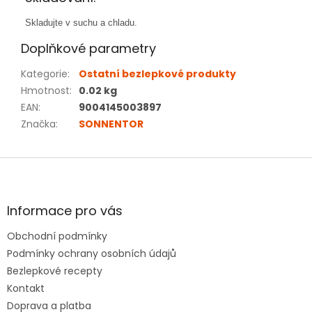
Skladujte v suchu a chladu.
Doplňkové parametry
Kategorie
:
Ostatní bezlepkové produkty
Hmotnost
:
0.02 kg
EAN
:
9004145003897
Značka
:
SONNENTOR
Z
á
p
a
Informace pro vás
t
Obchodní podmínky
í
Podmínky ochrany osobních údajů
Bezlepkové recepty
Kontakt
Doprava a platba