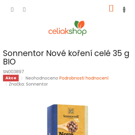
Přejít
NÁKUP
na
obsah
KOŠÍK
Sonnentor Nové koření celé 35 g
BIO
SN003897
Průměrné
Neohodnoceno
Podrobnosti hodnocení
Akce
hodnocení
Značka:
Sonnentor
produktu
je
0,0
z
5
hvězdiček.