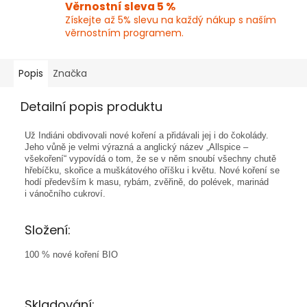
Věrnostní sleva 5 %
Získejte až 5% slevu na každý nákup s naším
věrnostním programem.
Popis
Značka
Detailní popis produktu
Už Indiáni obdivovali nové koření a přidávali jej i do čokolády.
Jeho vůně je velmi výrazná a anglický název „Allspice –
všekoření“ vypovídá o tom, že se v něm snoubí všechny chutě
hřebíčku, skořice a muškátového oříšku i květu. Nové koření se
hodí především k masu, rybám, zvěřině, do polévek, marinád
i vánočního cukroví.
Složení:
100 % nové koření BIO
Skladování: