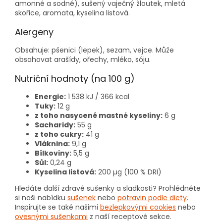
amonné a sodné), sušený vaječný žloutek, mletá
skořice, aromata, kyselina listová.
Alergeny
Obsahuje: pšenici (lepek), sezam, vejce. Může
obsahovat arašídy, ořechy, mléko, sóju.
Nutriční hodnoty (na 100 g)
Energie:
1 538 kJ / 366 kcal
Tuky:
12 g
z toho nasycené mastné kyseliny:
6 g
Sacharidy:
55 g
z toho cukry:
41 g
Vláknina:
9,1 g
Bílkoviny:
5,5 g
Sůl:
0,24 g
Kyselina listová:
200 µg (100 % DRI)
Hledáte další zdravé sušenky a sladkosti? Prohlédněte
si naši nabídku
sušenek
nebo
potravin podle diety
.
Inspirujte se také našimi
bezlepkovými cookies
nebo
ovesnými sušenkami
z naší receptové sekce.