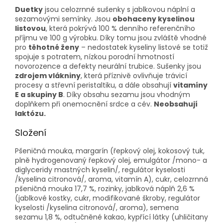
Duetky
jsou celozrnné sušenky s jablkovou náplní a
sezamovými semínky. Jsou
obohaceny kyselinou
listovou
, která pokrývá 100 % denního referenčního
příjmu ve 100 g výrobku. Díky tomu jsou zvláště vhodné
pro
těhotné ženy
– nedostatek kyseliny listové se totiž
spojuje s potratem, nízkou porodní hmotností
novorozence a defekty neurální trubice. Sušenky jsou
zdrojem vlákniny
, která příznivě ovlivňuje trávicí
procesy a střevní peristaltiku, a dále obsahují
vitamíny
E a skupiny B
. Díky obsahu sezamu jsou vhodným
doplňkem při onemocnění srdce a cév.
Neobsahují
laktózu.
Složení
Pšeničná mouka, margarín (řepkový olej, kokosový tuk,
plně hydrogenovaný řepkový olej, emulgátor /mono- a
diglyceridy mastných kyselin/, regulátor kyselosti
/kyselina citronová/, aroma, vitamín A), cukr, celozrnná
pšeničná mouka 17,7 %, rozinky, jablková náplň 2,6 %
(jablkové kostky, cukr, modifikované škroby, regulátor
kyselosti /kyselina citronová/, aroma), semena
sezamu 1,8 %, odtučněné kakao, kypřící látky (uhličitany