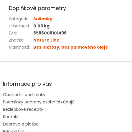
Doplňkové parametry
Kategorie
:
Sušenky
Hmotnost
:
0.05 kg
EAN
:
8586008101496
Značka
:
Nature Line
Vlastnosti
:
Bez laktózy
,
bez palmového oleje
Z
á
p
a
Informace pro vás
t
Obchodní podmínky
í
Podmínky ochrany osobních údajů
Bezlepkové recepty
Kontakt
Doprava a platba
Rady a tipy