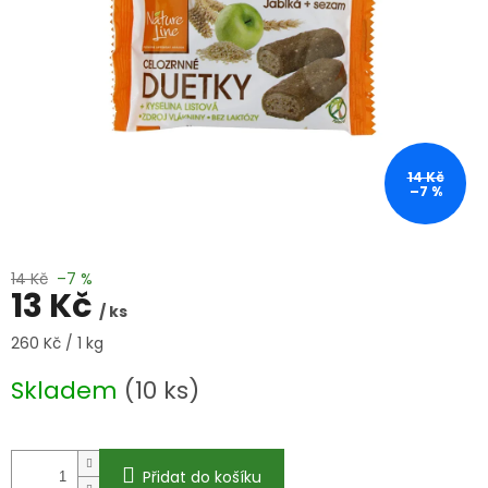
14 Kč
–7 %
14 Kč
–7 %
13 Kč
/ ks
Měrná
260 Kč / 1 kg
cena:
Skladem
(10 ks)
Přidat do košíku