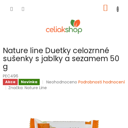
Přejít
NÁKUP
na
obsah
KOŠÍK
Nature line Duetky celozrnné
sušenky s jablky a sezamem 50
g
PEC496
Průměrné
Neohodnoceno
Podrobnosti hodnocení
Akce
Novinka
hodnocení
Značka:
Nature Line
produktu
je
0,0
z
5
hvězdiček.