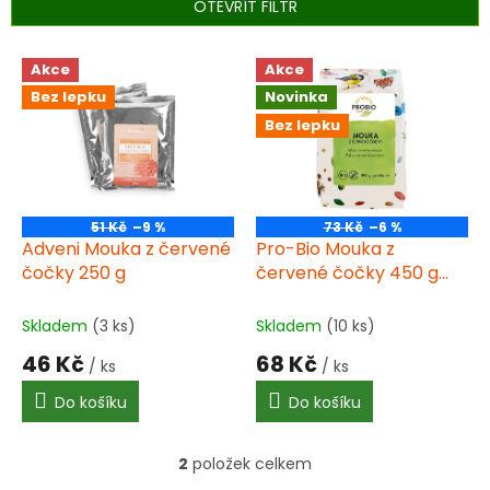
p
OTEVŘÍT FILTR
r
o
V
Akce
Akce
d
ý
u
Bez lepku
Novinka
p
k
i
Bez lepku
t
s
ů
p
r
o
51 Kč
–9 %
73 Kč
–6 %
d
Adveni Mouka z červené
Pro-Bio Mouka z
u
čočky 250 g
červené čočky 450 g
k
BIO
t
Skladem
(3 ks)
Skladem
(10 ks)
ů
46 Kč
68 Kč
/ ks
/ ks
Do košíku
Do košíku
2
položek celkem
O