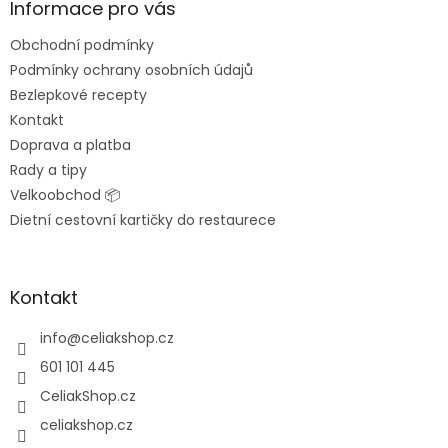
a
Informace pro vás
t
Obchodní podmínky
í
Podmínky ochrany osobních údajů
Bezlepkové recepty
Kontakt
Doprava a platba
Rady a tipy
Velkoobchod 📦
Dietní cestovní kartičky do restaurece
Kontakt
info
@
celiakshop.cz
601 101 445
CeliakShop.cz
celiakshop.cz