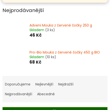
Nejprodávanější
Adveni Mouka z červené čočky 250 g
Skladem
(3 ks)
46 Kč
Pro-Bio Mouka z červené čočky 450 g BIO
Skladem
(10 ks)
68 Kč
Ř
a
Doporučujeme
Nejlevnější
Nejdražší
z
e
Nejprodávanější
Abecedně
n
í