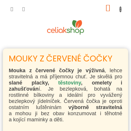
Přejít
NÁKUP
na
obsah
KOŠÍK
MOUKY Z ČERVENÉ ČOČKY
Mouka z červené čočky je výživná
, lehce
stravitelná a má příjemnou chuť. Je skvělá pro
slané placky,
těstoviny
, omelety i
zahušťován
í. Je bezlepková, bohatá na
rostlinné bílkoviny a ideální pro vyvážený
bezlepkový jídelníček.
Červená čočka je oproti
ostatním luštěninám
výborně stravitelná
a mohou ji bez obav konzumovat i těhotné
a kojící maminky a děti.