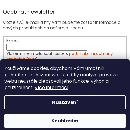
Odebírat newsletter
Vložte svůj e-mail a my vám budeme zasílat informace o
nových produktech na našem e-shopu.
E-mail
Vložením e-mailu souhlasíte s
podmínkami ochrany
osobních údajů
Používáme cookies, abychom Vám umožnili
PŘIHLÁSIT SE
pohodlné prohlížení webu a díky analýze provozu
webu neustále zlepšovali jeho funkce, výkon a
použitelnost.
Více informací
Vytvořil Shoptet
Nastavení
Copyright 2026
CeliakShop.cz
. Všechna práva
Souhlasím
vyhrazena.