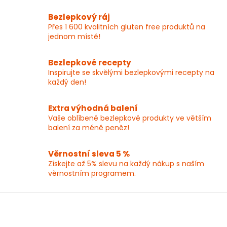
v
l
Bezlepkový ráj
á
Přes 1 600 kvalitních gluten free produktů na
d
jednom místě!
a
c
í
Bezlepkové recepty
p
Inspirujte se skvělými bezlepkovými recepty na
r
každý den!
v
k
y
Extra výhodná balení
v
Vaše oblíbené bezlepkové produkty ve větším
ý
balení za méně peněz!
p
i
Věrnostní sleva 5 %
s
Získejte až 5% slevu na každý nákup s naším
u
věrnostním programem.
Z
á
p