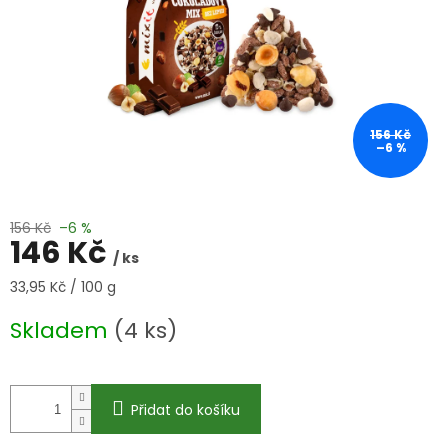
156 Kč
–6 %
156 Kč
–6 %
146 Kč
/ ks
Měrná
33,95 Kč / 100 g
cena:
Skladem
(4 ks)
Přidat do košíku