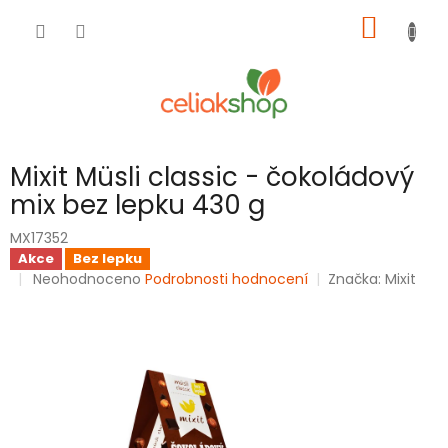
Přejít
NÁKUP
na
obsah
KOŠÍK
Mixit Müsli classic - čokoládový
mix bez lepku 430 g
MX17352
Akce
Bez lepku
Průměrné
Neohodnoceno
Podrobnosti hodnocení
Značka:
Mixit
hodnocení
produktu
je
0,0
z
5
hvězdiček.