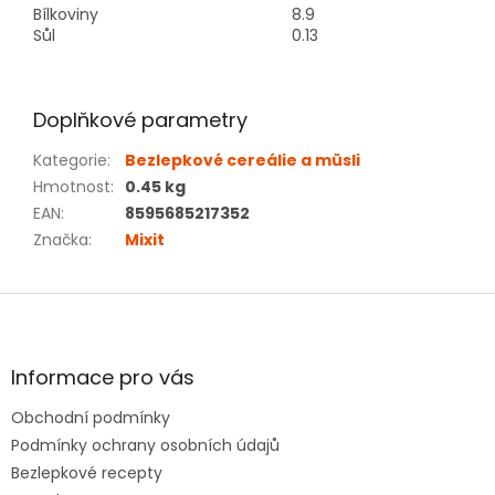
Bílkoviny
8.9
Sůl
0.13
Doplňkové parametry
Kategorie
:
Bezlepkové cereálie a müsli
Hmotnost
:
0.45 kg
EAN
:
8595685217352
Značka
:
Mixit
Z
á
p
a
Informace pro vás
t
Obchodní podmínky
í
Podmínky ochrany osobních údajů
Bezlepkové recepty