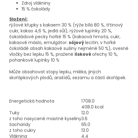
Zdroj vlákniny
15 % čokolády
Složení:
rýžové křupky s kakaem 30 % (rýže bílá 80 %, třtinový
cukr, kakao 4,6 %, jedlá sůl), rýžové lupínky 20 %,
čokoládové pecky hořké 15 % (kakaová hmota, cukr,
kakaové máslo, emulgátor:
sójový
lecitin; v hořké
čokoládě obsah kakaové sušiny nejméně 50 %), ovesné
vločky bez lepku 15 %, pražené
lískové
ořechy 10 %,
pohankové lupínky 10 %
Může obsahovat stopy lepku, mléka, jiných
skořápkových plodů, arašídů, sezamu a části skořápek.
Energetická hodnota
1708.0
408.0 kcal
Tuky
12.0
z toho nasycené mastné kyseliny
3.6
Sacharidy
65.0
z toho cukry
13.0
Vláknina
4.4