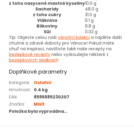
z toho nasycené mastné kyseliny
10.0 g
Sacharidy
48.0 g
z toho cukry
31.0 g
Vláknina
6.1 g
Bílkoviny
9.8 g
Sůl
0.02 g
Tip: Objevte celou naši
vánoční kolekci
a najděte další
chutné a zdravé dobroty pro Vánoce! Pokud máte
chuť na inspiraci, navštivte také naše recepty na
bezlepkové recepty
nebo vyzkoušejte některé z
bezlepkových sladkostí
!
Doplňkové parametry
Kategorie
:
Ostatní
Hmotnost
:
0.4 kg
EAN
:
8595685230207
Značka
:
Mixit
Položka byla vyprodána…
Z