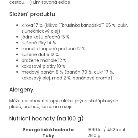
cestou. :-) Limitovaná edice
Složení produktu
klikva 17 % (klikva ""brusinka kanadská"" 65 %, cukr,
slunečnicový olej)
jádra kešu ořechů 15 %
sušené fíky 14 %
mandle loupané pražené 12 %
sušené datle 12 %
pražené mandle 12 %
kokosové plátky 10 %
medový banán 8 % (banán 70 %, cukr 17 %,
kokosový olej, med 2 %, banánové aroma)
Alergeny
Může obsahovat stopy mléka, jiných skořápkových
plodů, arašídů, sezamu a sóji.
Nutriční hodnoty (na 100 g)
Energetická hodnota
1890 kJ / 452 kcal
Tuky
29.0 g