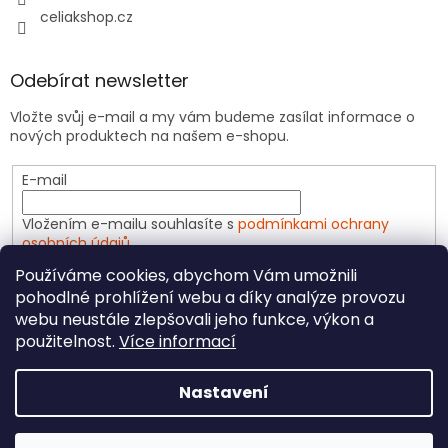
celiakshop.cz
Odebírat newsletter
Vložte svůj e-mail a my vám budeme zasílat informace o
nových produktech na našem e-shopu.
E-mail
Vložením e-mailu souhlasíte s
podmínkami ochrany
osobních údajů
Používáme cookies, abychom Vám umožnili
PŘIHLÁSIT SE
pohodlné prohlížení webu a díky analýze provozu
webu neustále zlepšovali jeho funkce, výkon a
použitelnost.
Více informací
Vytvořil Shoptet
Nastavení
Copyright 2026
CeliakShop.cz
. Všechna práva