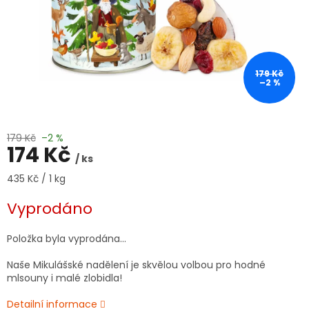
179 Kč
–2 %
179 Kč
–2 %
174 Kč
/ ks
Měrná
435 Kč / 1 kg
cena:
Vyprodáno
Položka byla vyprodána…
Naše Mikulášské nadělení je skvělou volbou pro hodné
mlsouny i malé zlobidla!
Detailní informace