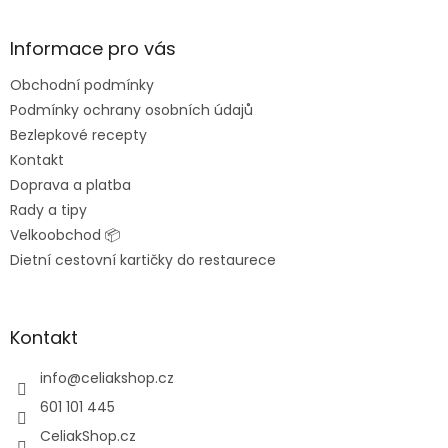
á
p
a
Informace pro vás
t
Obchodní podmínky
í
Podmínky ochrany osobních údajů
Bezlepkové recepty
Kontakt
Doprava a platba
Rady a tipy
Velkoobchod 📦
Dietní cestovní kartičky do restaurece
Kontakt
info
@
celiakshop.cz
601 101 445
CeliakShop.cz