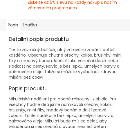
Získejte až 5% slevu na každý nákup s naším
věrnostním programem.
Popis
Značka
Detailní popis produktu
Tento zázračný balíček, plný zdravého zobání, potěší
každého. Obsahuje chutné ořechy, kokos, brusinky, mini
fíky a medový banán. Ideální jako vánoční dárek nebo
sladkost na cesty. Navíc je bez lepku, umělých barviv a
palmového oleje, takže si můžete vychutnat zdravou
mlsání bez obav!
Popis produktu
Mikulášské nadělení pro hodné mlsouny i zlobidla. Pro
všechny hodné děti jsme namixovali ořechy, kokos,
brusinky, mini fíky, medový banán a další zdravé
zobání. Tahle nadílka je bez lepku, umělých barviv a
palmového oleje. Mikuláš bude mít co dělat, aby
vyladěnou směs ořechů a ovoce nesnědl dětem