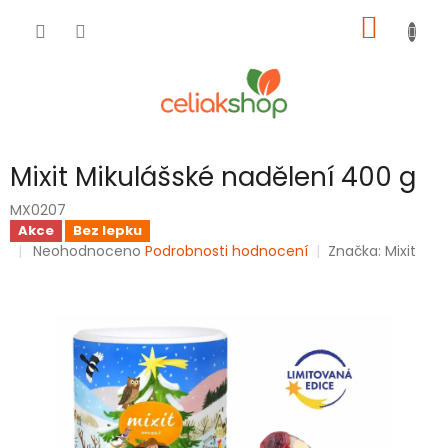
Přejít
NÁKUP
na
obsah
KOŠÍK
Mixit Mikulášské nadělení 400 g
MX0207
Akce
Bez lepku
Průměrné
Neohodnoceno
Podrobnosti hodnocení
Značka:
Mixit
hodnocení
produktu
je
0,0
z
5
hvězdiček.