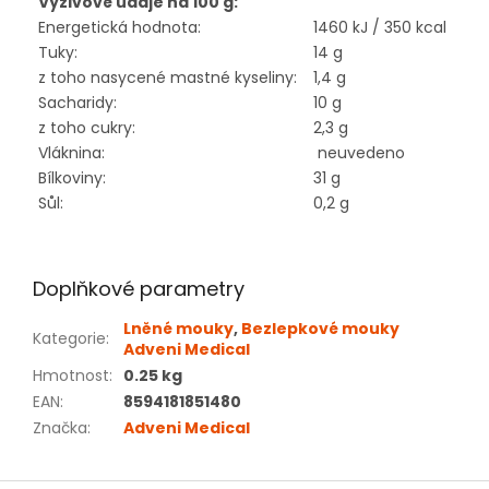
Výživové údaje na 100 g:
Energetická hodnota:
1460 kJ / 350 kcal
Tuky:
14 g
z toho nasycené mastné kyseliny:
1,4 g
Sacharidy:
10 g
z toho cukry:
2,3 g
Vláknina:
neuvedeno
Bílkoviny:
31 g
Sůl:
0,2 g
Doplňkové parametry
Lněné mouky
,
Bezlepkové mouky
Kategorie
:
Adveni Medical
Hmotnost
:
0.25 kg
EAN
:
8594181851480
Značka
:
Adveni Medical