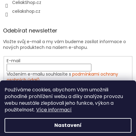
CeliakShop.cz
celiakshop.cz
Odebírat newsletter
Vložte svůj e-mail a my vám budeme zasílat informace o
nových produktech na našem e-shopu.
E-mail
Vložením e-mailu souhlasíte s
podmínkami ochrany
osobních údajů
Používáme cookies, abychom Vám umožnili
PŘIHLÁSIT SE
pohodlné prohlížení webu a díky analýze provozu
webu neustále zlepšovali jeho funkce, výkon a
použitelnost.
Více informací
Vytvořil Shoptet
Nastavení