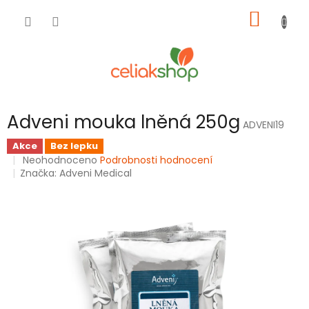
Přejít
NÁKUP
na
obsah
KOŠÍK
Adveni mouka lněná 250g
ADVENI19
Akce
Bez lepku
Průměrné
Neohodnoceno
Podrobnosti hodnocení
hodnocení
Značka:
Adveni Medical
produktu
je
0,0
z
5
hvězdiček.