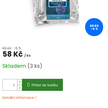
62 Kč
–6 %
62 Kč
–6 %
58 Kč
/ ks
Měrná
Skladem
(3 ks)
cena:
Přidat do košíku
Detailní informace