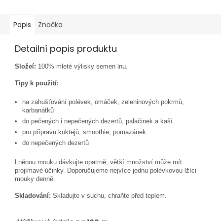
Popis
Značka
Detailní popis produktu
Složeí:
100% mleté výlisky semen lnu.
Tipy k použití:
na zahušťování polévek, omáček, zeleninových pokrmů,
karbanátků
do pečených i nepečených dezertů, palačinek a kaší
pro přípravu koktejů, smoothie, pomazánek
do nepečených dezertů
Lněnou mouku dávkujte opatrně, větší množství může mít
projímavé účinky. Doporučujeme nejvíce jednu polévkovou lžíci
mouky denně.
Skladování:
Skladujte v suchu, chraňte před teplem.