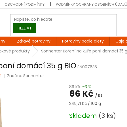
OBCHODNÍ PODMÍNKY
PODMÍNKY OCHRANY OSOBNÍCH ÚDAJ
HLEDAT
iny
Zdravé potraviny
Potraviny podle diety
Čaje 
epkové produkty
Sonnentor Koření na kuře paní domácí 35 g
paní domácí 35 g BIO
SN007635
í
Značka:
Sonnentor
89 Kč
–3 %
86 Kč
/ ks
Měrná
245,71 Kč / 100 g
cena:
Skladem
(3 ks)