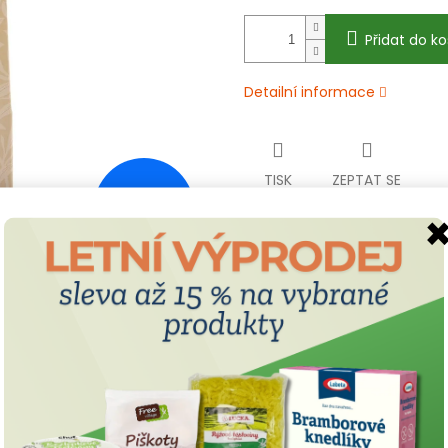
Přidat do ko
Detailní informace
TISK
ZEPTAT SE
89 Kč
–3 %
Bezlepkové recepty
Extra výhodná b
Inspirujte se skvělými
Vaše oblíbené bezl
bezlepkovými recepty na
produkty ve větším
každý den!
za méně peněz!