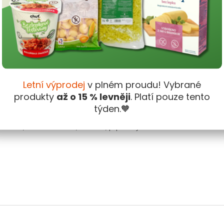
Dop
Kate
tradicí. Je libo křidýlko, prsíčko nebo stehýnko – pikantní
Hmo
 česnekem a koriandrem. Citronová tráva se pak postará o svěží tón.
Letní výprodej
v plném proudu! Vybrané
EAN
:
produkty
až o 15 % levněji
. Platí pouze tento
Zna
týden.🧡
á tráva*, mořská sůl 10 %, koriandr*, pepř černý*