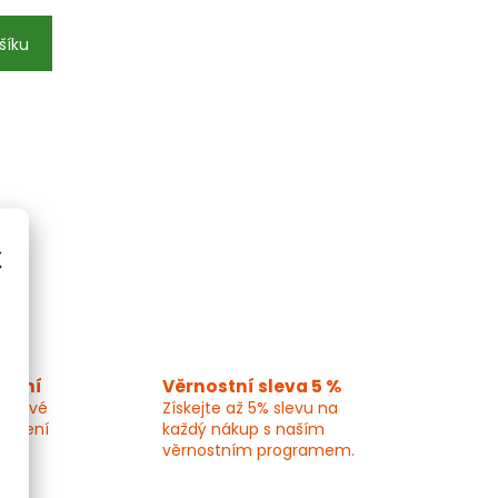
šíku
×
alení
Věrnostní sleva 5 %
epkové
Získejte až 5% slevu na
 balení
každý nákup s naším
věrnostním programem.