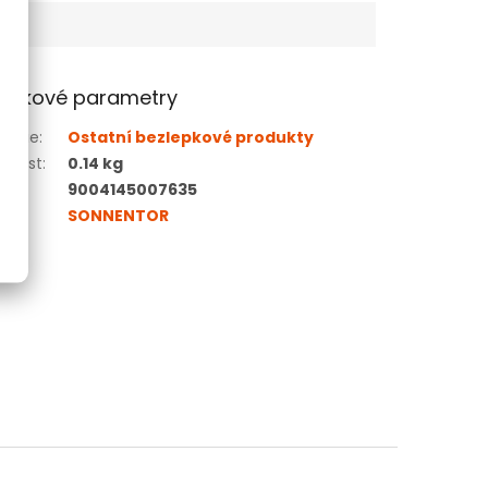
lňkové parametry
gorie
:
Ostatní bezlepkové produkty
tnost
:
0.14 kg
9004145007635
čka
:
SONNENTOR