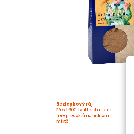
Bezlepkový ráj
Přes 1 600 kvalitních gluten
free produktů na jednom
místě!