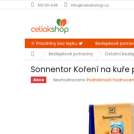
Přejít
601 101 445
info@celiakshop.cz
na
obsah
🌞 Prázdniny bez lepku 🏕️
Bezlepkové potrav
Domů
Bezlepkové potraviny
Ostatní bezl
Sonnentor Koření na kuře 
Průměrné
Neohodnoceno
Podrobnosti hodnocen
Akce
hodnocení
produktu
je
0,0
z
5
hvězdiček.