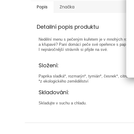
Popis
Značka
Detailní popis produktu
Nedělní menu s pečeným kuřetem je v mnohých rodinách 
a křupavé? Paní domácí peče své opeřence s paprikou,
I nejnáročnější strávník si přijde na své.
Složení:
Paprika sladká*, rozmarýn*, tymián*, česnek*, citronov
*z ekologického zemědělství
Skladování:
Skladujte v suchu a chladu.
Z
á