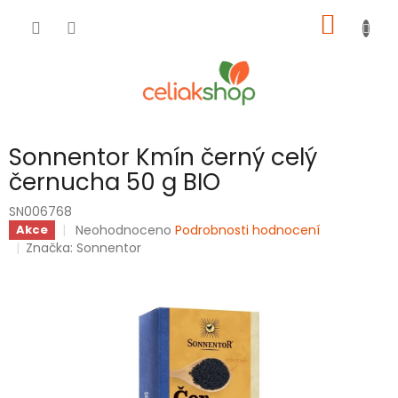
Přejít
NÁKUP
na
obsah
KOŠÍK
Sonnentor Kmín černý celý
černucha 50 g BIO
SN006768
Průměrné
Neohodnoceno
Podrobnosti hodnocení
Akce
hodnocení
Značka:
Sonnentor
produktu
je
0,0
z
5
hvězdiček.