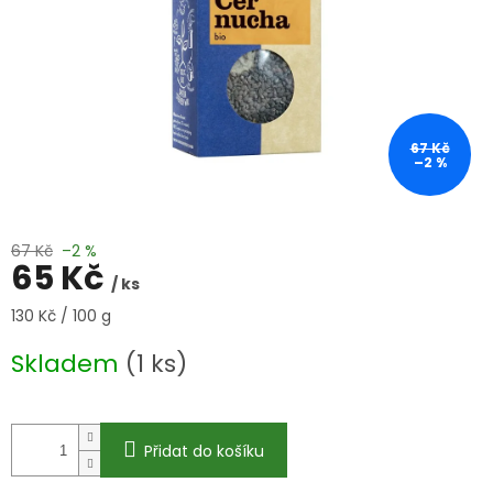
67 Kč
–2 %
67 Kč
–2 %
65 Kč
/ ks
Měrná
130 Kč / 100 g
cena:
Skladem
(1 ks)
Přidat do košíku