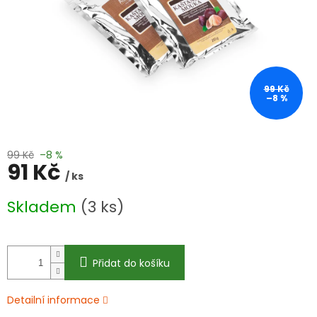
99 Kč
–8 %
99 Kč
–8 %
91 Kč
/ ks
Měrná
Skladem
(3 ks)
cena:
Přidat do košíku
Detailní informace