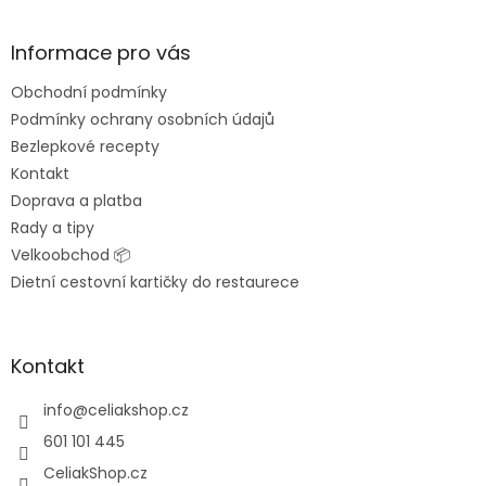
á
p
a
Informace pro vás
t
Obchodní podmínky
í
Podmínky ochrany osobních údajů
Bezlepkové recepty
Kontakt
Doprava a platba
Rady a tipy
Velkoobchod 📦
Dietní cestovní kartičky do restaurece
Kontakt
info
@
celiakshop.cz
601 101 445
CeliakShop.cz