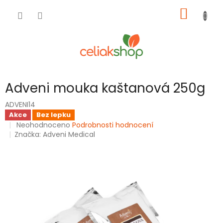
Přejít
NÁKUP
na
obsah
KOŠÍK
Adveni mouka kaštanová 250g
ADVENI14
Akce
Bez lepku
Průměrné
Neohodnoceno
Podrobnosti hodnocení
hodnocení
Značka:
Adveni Medical
produktu
je
0,0
z
5
hvězdiček.