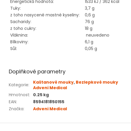
Energetická hodnota:
1533 kJ / 362 kcal
Tuky:
3,7 g
z toho nasycené mastné kyseliny:
0,6 g
Sacharidy:
76 g
z toho cukry:
18 g
Vláknina:
neuvedeno
Bílkoviny:
6,1 g
Sůl:
0,05 g
Doplňkové parametry
Kaštanové mouky
,
Bezlepkové mouky
Kategorie
:
Adveni Medical
Hmotnost
:
0.25 kg
EAN
:
8594181850155
Značka
:
Adveni Medical
Z