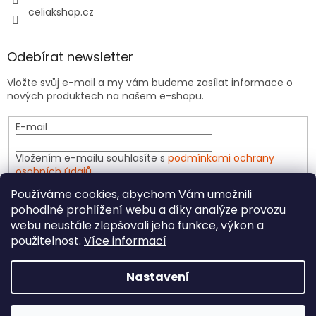
celiakshop.cz
Odebírat newsletter
Vložte svůj e-mail a my vám budeme zasílat informace o
nových produktech na našem e-shopu.
E-mail
Vložením e-mailu souhlasíte s
podmínkami ochrany
osobních údajů
Používáme cookies, abychom Vám umožnili
PŘIHLÁSIT SE
pohodlné prohlížení webu a díky analýze provozu
webu neustále zlepšovali jeho funkce, výkon a
použitelnost.
Více informací
Vytvořil Shoptet
Nastavení
Copyright 2026
CeliakShop.cz
. Všechna práva