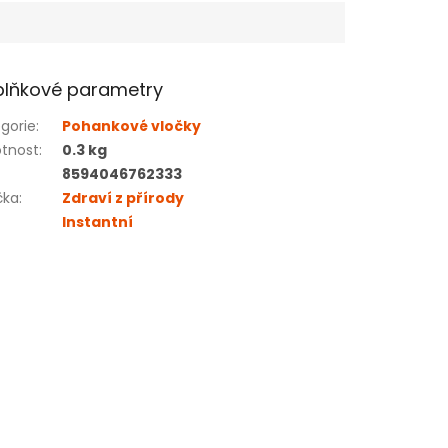
lňkové parametry
gorie
:
Pohankové vločky
tnost
:
0.3 kg
8594046762333
čka
:
Zdraví z přírody
Instantní