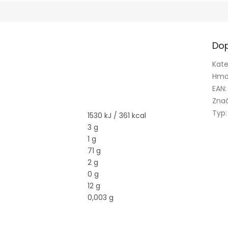
Dop
Kate
Hmo
EAN
:
Zna
Typ
:
1530 kJ / 361 kcal
3 g
1 g
71 g
2 g
0 g
12 g
0,003 g