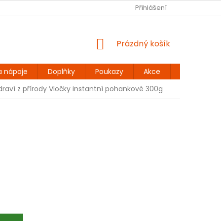
Ů
BEZLEPKOVÉ RECEPTY
KONTAKT
Přihlášení
DOPRAVA A PLATBA
NÁKUPNÍ
Prázdný košík
KOŠÍK
a nápoje
Doplňky
Poukazy
Akce
Dárky
draví z přírody Vločky instantní pohankové 300g