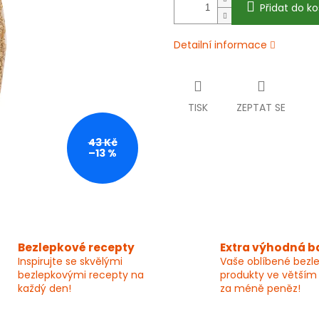
Přidat do ko
Detailní informace
TISK
ZEPTAT SE
43 Kč
–13 %
Bezlepkové recepty
Extra výhodná b
Inspirujte se skvělými
Vaše oblíbené bezl
bezlepkovými recepty na
produkty ve větším
každý den!
za méně peněz!