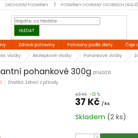
OBCHODNÍ PODMÍNKY
PODMÍNKY OCHRANY OSOBNÍCH ÚDAJ
HLEDAT
iny
Zdravé potraviny
Potraviny podle diety
Čaje 
še, vločky
Bezlepkové vločky
Pohankové vločky
Z
nstantní pohankové 300g
ZP140031
í
Značka:
Zdraví z přírody
43 Kč
–13 %
37 Kč
/ ks
Měrná
Skladem
(2 ks)
cena: