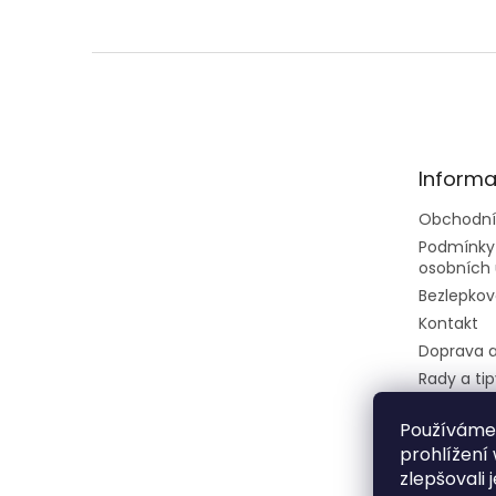
Z
á
p
a
t
Informa
í
Obchodní
Podmínky
osobních 
Bezlepkov
Kontakt
Doprava a
Rady a tip
Velkoobc
Používáme
Dietní ces
prohlížení
restaurec
zlepšovali 