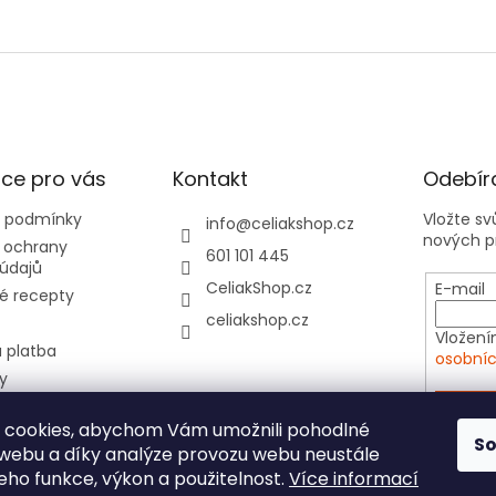
ce pro vás
Kontakt
Odebíra
 podmínky
Vložte s
info
@
celiakshop.cz
nových p
 ochrany
601 101 445
údajů
CeliakShop.cz
E-mail
é recepty
celiakshop.cz
Vložení
 platba
osobníc
y
hod 📦
PŘIHL
 cookies, abychom Vám umožnili pohodlné
tovní kartičky do
S
 webu a díky analýze provozu webu neustále
e
jeho funkce, výkon a použitelnost.
Více informací