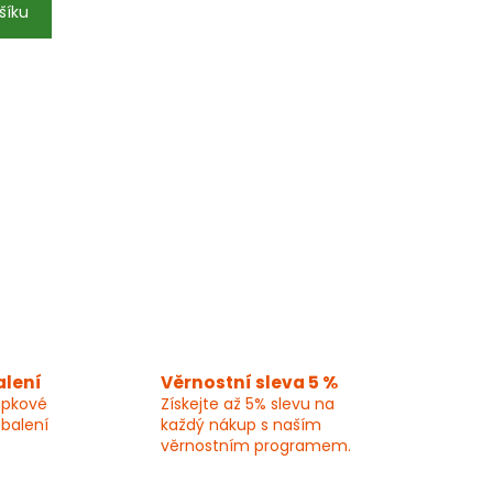
šíku
alení
Věrnostní sleva 5 %
epkové
Získejte až 5% slevu na
 balení
každý nákup s naším
věrnostním programem.