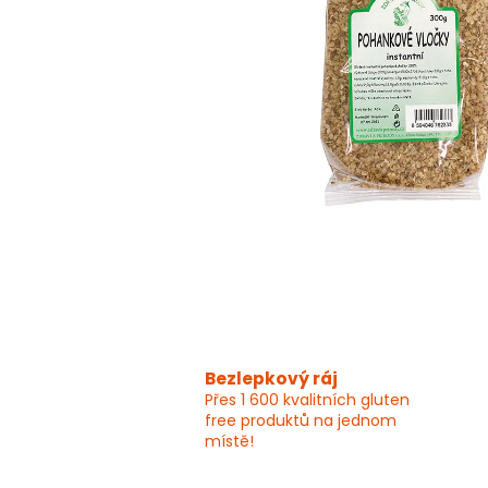
Bezlepkový ráj
Přes 1 600 kvalitních gluten
free produktů na jednom
místě!