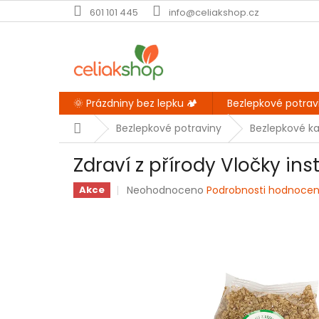
Přejít
601 101 445
info@celiakshop.cz
na
obsah
🌞 Prázdniny bez lepku 🏕️
Bezlepkové potrav
Domů
Bezlepkové potraviny
Bezlepkové ka
Zdraví z přírody Vločky i
Průměrné
Neohodnoceno
Podrobnosti hodnocen
Akce
hodnocení
produktu
je
0,0
z
5
hvězdiček.