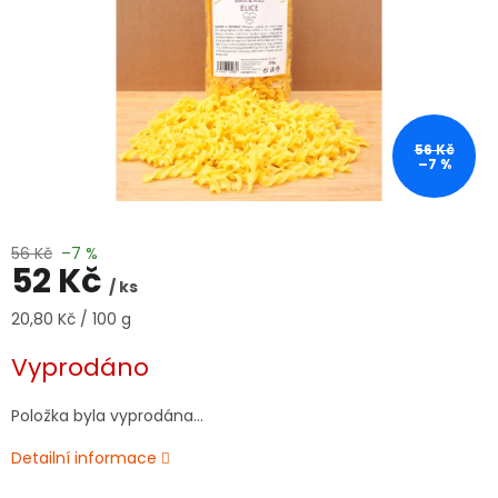
56 Kč
–7 %
56 Kč
–7 %
52 Kč
/ ks
Měrná
20,80 Kč / 100 g
cena:
Vyprodáno
Položka byla vyprodána…
Detailní informace