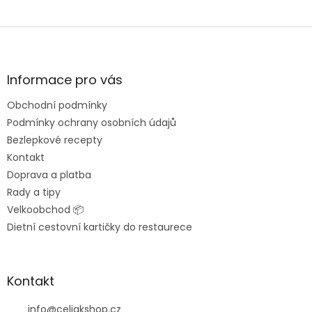
Z
á
p
a
Informace pro vás
t
Obchodní podmínky
í
Podmínky ochrany osobních údajů
Bezlepkové recepty
Kontakt
Doprava a platba
Rady a tipy
Velkoobchod 📦
Dietní cestovní kartičky do restaurece
Kontakt
info
@
celiakshop.cz