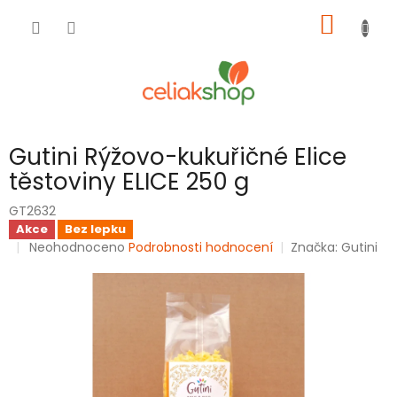
Přejít
NÁKUP
na
obsah
KOŠÍK
Gutini Rýžovo-kukuřičné Elice
těstoviny ELICE 250 g
GT2632
Akce
Bez lepku
Průměrné
Neohodnoceno
Podrobnosti hodnocení
Značka:
Gutini
hodnocení
produktu
je
0,0
z
5
hvězdiček.