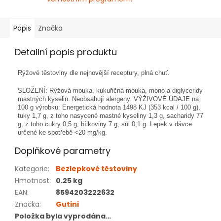
Popis
Značka
Detailní popis produktu
Rýžové těstoviny dle nejnovější receptury, plná chuť.
SLOŽENÍ: Rýžová mouka, kukuřičná mouka, mono a diglyceridy
mastných kyselin. Neobsahují alergeny. VÝŽIVOVÉ ÚDAJE na
100 g výrobku: Energetická hodnota 1498 KJ (353 kcal / 100 g),
tuky 1,7 g, z toho nasycené mastné kyseliny 1,3 g, sacharidy 77
g, z toho cukry 0,5 g, bílkoviny 7 g, sůl 0,1 g. Lepek v dávce
určené ke spotřebě <20 mg/kg.
Doplňkové parametry
Kategorie
:
Bezlepkové těstoviny
Hmotnost
:
0.25 kg
EAN
:
8594203222632
Značka
:
Gutini
Položka byla vyprodána…