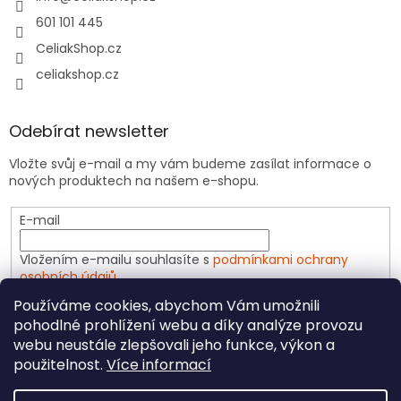
601 101 445
CeliakShop.cz
celiakshop.cz
Odebírat newsletter
Vložte svůj e-mail a my vám budeme zasílat informace o
nových produktech na našem e-shopu.
E-mail
Vložením e-mailu souhlasíte s
podmínkami ochrany
osobních údajů
Používáme cookies, abychom Vám umožnili
PŘIHLÁSIT SE
pohodlné prohlížení webu a díky analýze provozu
webu neustále zlepšovali jeho funkce, výkon a
použitelnost.
Více informací
Vytvořil Shoptet