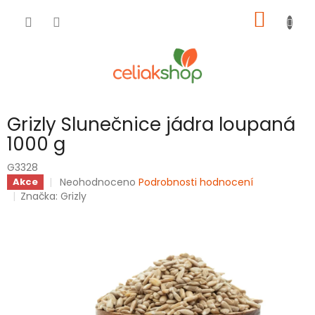
Přejít
NÁKUP
na
obsah
KOŠÍK
Grizly Slunečnice jádra loupaná
1000 g
G3328
Průměrné
Neohodnoceno
Podrobnosti hodnocení
Akce
hodnocení
Značka:
Grizly
produktu
je
0,0
z
5
hvězdiček.