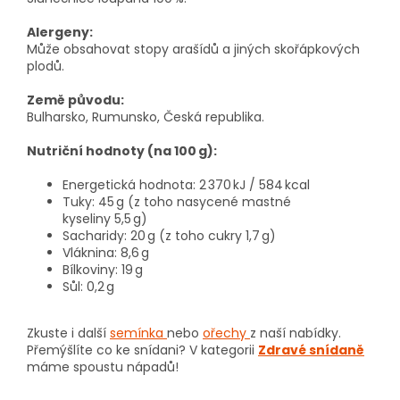
Alergeny:
Může obsahovat stopy arašídů a jiných skořápkových
plodů.
Země původu:
Bulharsko, Rumunsko, Česká republika.
Nutriční hodnoty (na 100 g):
Energetická hodnota: 2 370 kJ / 584 kcal
Tuky: 45 g (z toho nasycené mastné
kyseliny 5,5 g)
Sacharidy: 20 g (z toho cukry 1,7 g)
Vláknina: 8,6 g
Bílkoviny: 19 g
Sůl: 0,2 g
Zkuste i další
semínka
nebo
ořechy
z naší nabídky.
Přemýšlíte co ke snídani? V kategorii
Zdravé snídaně
máme spoustu nápadů!