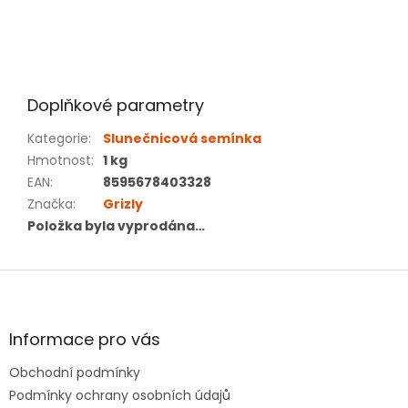
Doplňkové parametry
Kategorie
:
Slunečnicová semínka
Hmotnost
:
1 kg
EAN
:
8595678403328
Značka
:
Grizly
Položka byla vyprodána…
Z
á
p
a
Informace pro vás
t
Obchodní podmínky
í
Podmínky ochrany osobních údajů