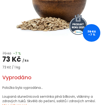
79 Kč
–7 %
79 Kč
–7 %
73 Kč
/ ks
Měrná
73 Kč / 1 kg
cena:
Vyprodáno
Položka byla vyprodána…
Loupaná slunečnicová semínka plná bílkovin, vlákniny a
zdravých tuků. Skvělá do pečení, salátů i zdravých směsí.