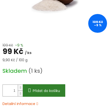
109 Kč
–9 %
109 Kč
–9 %
99 Kč
/ ks
Měrná
9,90 Kč / 100 g
cena:
Skladem
(1 ks)
Přidat do košíku
Detailní informace