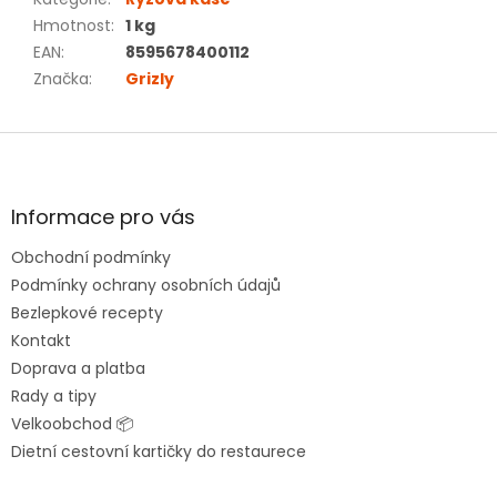
Hmotnost
:
1 kg
EAN
:
8595678400112
Značka
:
Grizly
Z
á
p
a
Informace pro vás
t
Obchodní podmínky
í
Podmínky ochrany osobních údajů
Bezlepkové recepty
Kontakt
Doprava a platba
Rady a tipy
Velkoobchod 📦
Dietní cestovní kartičky do restaurece