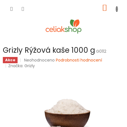
Přejít
NÁKUP
na
obsah
KOŠÍK
Grizly Rýžová kaše 1000 g
G0112
Průměrné
Neohodnoceno
Podrobnosti hodnocení
Akce
hodnocení
Značka:
Grizly
produktu
je
0,0
z
5
hvězdiček.