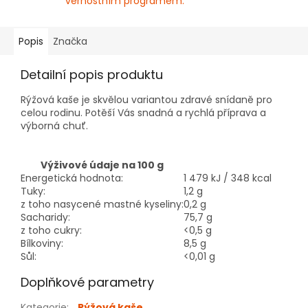
věrnostním programem.
Popis
Značka
Detailní popis produktu
Rýžová kaše je skvělou variantou zdravé snídaně pro
celou rodinu. Potěší Vás snadná a rychlá příprava a
výborná chuť.
Výživové údaje na 100 g
Energetická hodnota:
1 479 kJ / 348 kcal
Tuky:
1,2 g
z toho nasycené mastné kyseliny:
0,2 g
Sacharidy:
75,7 g
z toho cukry:
<0,5 g
Bílkoviny:
8,5 g
Sůl:
<0,01 g
Doplňkové parametry
Kategorie
:
Rýžová kaše