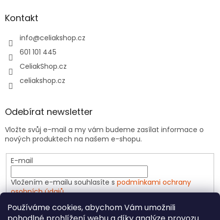
Kontakt
info
@
celiakshop.cz
601 101 445
CeliakShop.cz
celiakshop.cz
Odebírat newsletter
Vložte svůj e-mail a my vám budeme zasílat informace o
nových produktech na našem e-shopu.
E-mail
Vložením e-mailu souhlasíte s
podmínkami ochrany
osobních údajů
Používáme cookies, abychom Vám umožnili
PŘIHLÁSIT SE
pohodlné prohlížení webu a díky analýze provozu