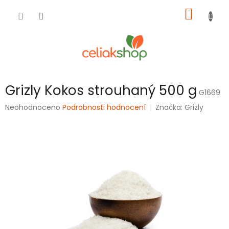
Přejít
NÁKUP
na
obsah
KOŠÍK
Grizly Kokos strouhaný 500 g
G1669
Průměrné
Neohodnoceno
Podrobnosti hodnocení
Značka:
Grizly
hodnocení
produktu
je
0,0
z
5
hvězdiček.