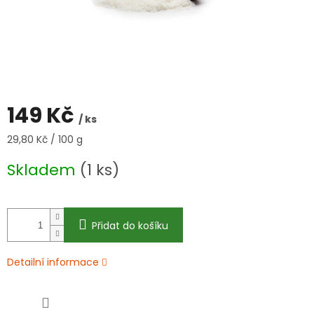
149 Kč
/ ks
Měrná
29,80 Kč / 100 g
cena:
Skladem
(1 ks)
Přidat do košíku
Detailní informace