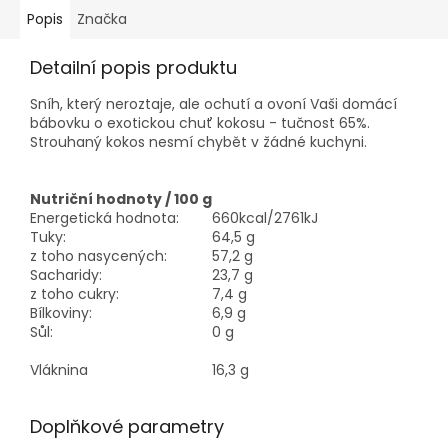
Popis
Značka
Detailní popis produktu
Sníh, který neroztaje, ale ochutí a ovoní Vaši domácí
bábovku o exotickou chuť kokosu - tučnost 65%.
Strouhaný kokos nesmí chybět v žádné kuchyni.
Nutriční hodnoty / 100 g
Energetická hodnota:
660kcal/2761kJ
Tuky:
64,5 g
z toho nasycených:
57,2 g
Sacharidy:
23,7 g
z toho cukry:
7,4 g
Bílkoviny:
6,9 g
Sůl:
0 g
Vláknina
16,3 g
Doplňkové parametry