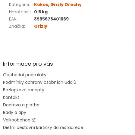
Kategorie
:
Kokos
,
Grizly Ořechy
Hmotnost
:
0.5 kg
EAN
:
8595678401669
Značka
:
Grizly
Z
á
p
a
Informace pro vás
t
Obchodní podmínky
í
Podmínky ochrany osobních údajů
Bezlepkové recepty
Kontakt
Doprava a platba
Rady a tipy
Velkoobchod 📦
Dietní cestovní kartičky do restaurece