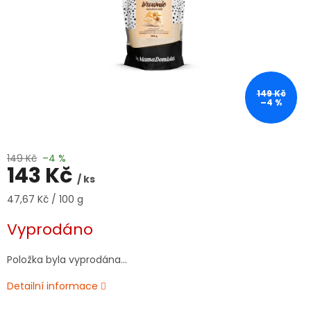
149 Kč
–4 %
149 Kč
–4 %
143 Kč
/ ks
Měrná
47,67 Kč / 100 g
cena:
Vyprodáno
Položka byla vyprodána…
Detailní informace