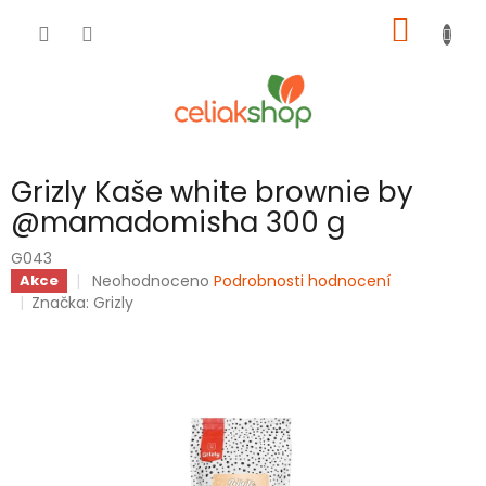
Přejít
NÁKUP
na
obsah
KOŠÍK
Grizly Kaše white brownie by
@mamadomisha 300 g
G043
Průměrné
Neohodnoceno
Podrobnosti hodnocení
Akce
hodnocení
Značka:
Grizly
produktu
je
0,0
z
5
hvězdiček.