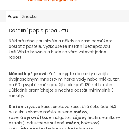
Popis
Značka
Detailní popis produktu
Některá rána jsou skvělá a někdy se zase nemůžete
dostat z postele. Vyzkoušejte instatní bezlepkovou
kaši White brownie a bude se vám vstávat jedna
radost.
Návod k přípravě:
Kaši nasypte do misky a zalijte
dvojnásobným množstvím horké vody nebo mléka, tzn.
na 60 g sypké směsi použijte alespoň 120 ml tekutin.
Důkladně promíchejte a nechte odstát minimálně 3
minuty.
Složení:
rýžovo kaše, čiroková kaše, bílá čokoláda 18,3
% (cukr, kakaové máslo, sušené
mléko
,
sušená
syrovátka
, emulgátor:
sójový
lecitin, vanilkový
extrakt), odtučněné sušené
mléko
, kokosový
cukr,
lískové ořechy
kousky,
kešu
kousky.