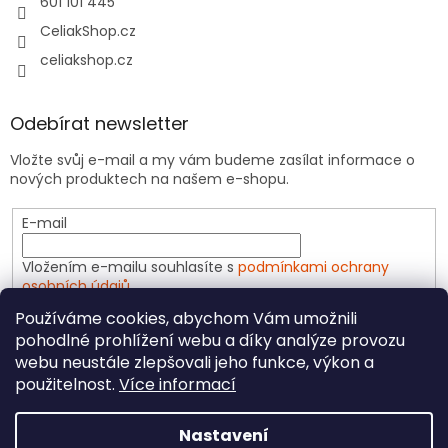
601 101 445
CeliakShop.cz
celiakshop.cz
Odebírat newsletter
Vložte svůj e-mail a my vám budeme zasílat informace o
nových produktech na našem e-shopu.
E-mail
Vložením e-mailu souhlasíte s
podmínkami ochrany
osobních údajů
Používáme cookies, abychom Vám umožnili
PŘIHLÁSIT SE
pohodlné prohlížení webu a díky analýze provozu
webu neustále zlepšovali jeho funkce, výkon a
použitelnost.
Více informací
Vytvořil Shoptet
Nastavení