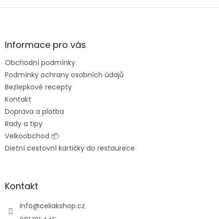
Z
á
p
a
Informace pro vás
t
Obchodní podmínky
í
Podmínky ochrany osobních údajů
Bezlepkové recepty
Kontakt
Doprava a platba
Rady a tipy
Velkoobchod 📦
Dietní cestovní kartičky do restaurece
Kontakt
info
@
celiakshop.cz