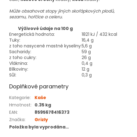
Může obsahovat stopy jiných skořápkových plodů,
sezamu, hořčice a celeru.
Výživové údaje na 100 g
Energetická hodnota:
1821 kJ / 432 kcal
Tuky:
16,4 g
z toho nasycené mastné kyseliny:
5,6 g
Sacharidy:
59 g
z toho cukry:
26 g
Vláknina:
0,4 g
Bílkoviny:
12 g
Sůl:
0,3 g
Doplňkové parametry
Kategorie
:
Kaše
Hmotnost
:
0.35 kg
EAN
:
8595678416373
Značka
:
Grizly
Položka byla vyprodána…