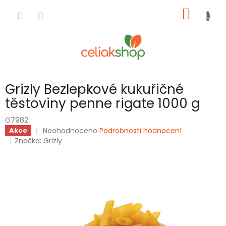
Přejít
NÁKUP
na
obsah
KOŠÍK
Grizly Bezlepkové kukuřičné
těstoviny penne rigate 1000 g
G7982
Průměrné
Neohodnoceno
Podrobnosti hodnocení
Akce
hodnocení
Značka:
Grizly
produktu
je
0,0
z
5
hvězdiček.