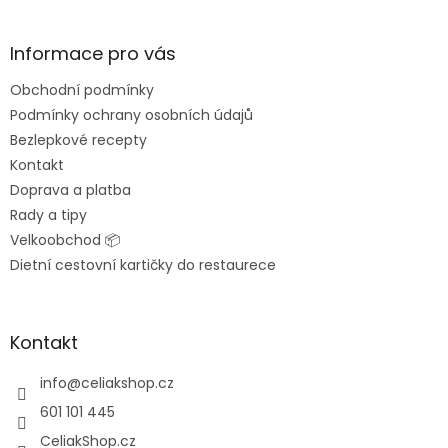
á
p
a
Informace pro vás
t
Obchodní podmínky
í
Podmínky ochrany osobních údajů
Bezlepkové recepty
Kontakt
Doprava a platba
Rady a tipy
Velkoobchod 📦
Dietní cestovní kartičky do restaurece
Kontakt
info
@
celiakshop.cz
601 101 445
CeliakShop.cz