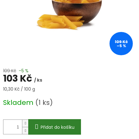
109 Kč
–5 %
109 Kč
–5 %
103 Kč
/ ks
Měrná
10,30 Kč / 100 g
cena:
Skladem
(1 ks)
Přidat do košíku