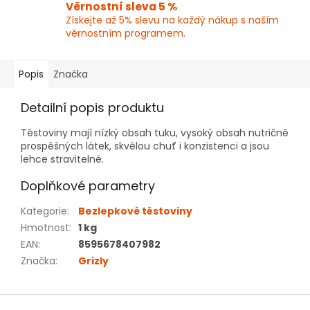
Věrnostní sleva 5 %
Získejte až 5% slevu na každý nákup s naším
věrnostním programem.
Popis
Značka
Detailní popis produktu
Těstoviny mají nízký obsah tuku, vysoký obsah nutričně
prospěšných látek, skvělou chuť i konzistenci a jsou
lehce stravitelné.
Doplňkové parametry
Kategorie
:
Bezlepkové těstoviny
Hmotnost
:
1 kg
EAN
:
8595678407982
Značka
:
Grizly
Z