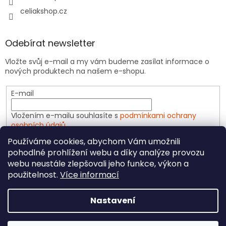
celiakshop.cz
Odebírat newsletter
Vložte svůj e-mail a my vám budeme zasílat informace o
nových produktech na našem e-shopu.
E-mail
Vložením e-mailu souhlasíte s
podmínkami ochrany
osobních údajů
Používáme cookies, abychom Vám umožnili
PŘIHLÁSIT SE
pohodlné prohlížení webu a díky analýze provozu
webu neustále zlepšovali jeho funkce, výkon a
použitelnost.
Více informací
Vytvořil Shoptet
Nastavení
Copyright 2026
CeliakShop.cz
. Všechna práva