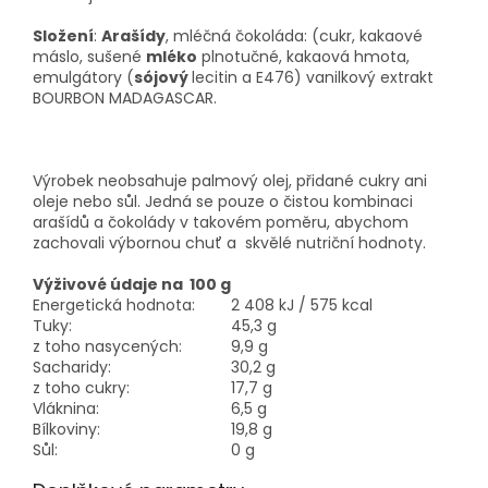
Složení
:
Arašídy
, mléčná čokoláda: (cukr, kakaové
máslo, sušené
mléko
plnotučné, kakaová hmota,
emulgátory (
sójový
lecitin a E476) vanilkový extrakt
BOURBON MADAGASCAR.
Výrobek neobsahuje palmový olej, přidané cukry ani
oleje nebo sůl. Jedná se pouze o čistou kombinaci
arašídů a čokolády v takovém poměru, abychom
zachovali výbornou chuť a skvělé nutriční hodnoty.
Výživové údaje na 100 g
Energetická hodnota:
2 408 kJ / 575 kcal
Tuky:
45,3 g
z toho nasycených:
9,9 g
Sacharidy:
30,2 g
z toho cukry:
17,7 g
Vláknina:
6,5 g
Bílkoviny:
19,8 g
Sůl:
0 g