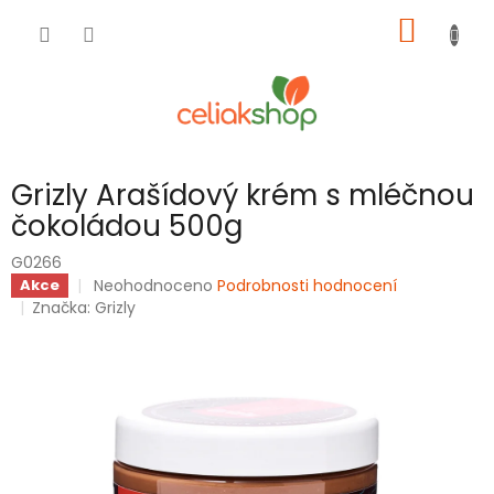
Přejít
NÁKUP
na
obsah
KOŠÍK
Grizly Arašídový krém s mléčnou
čokoládou 500g
G0266
Průměrné
Neohodnoceno
Podrobnosti hodnocení
Akce
hodnocení
Značka:
Grizly
produktu
je
0,0
z
5
hvězdiček.