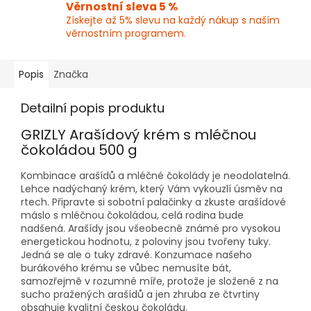
Věrnostní sleva 5 %
Získejte až 5% slevu na každý nákup s naším
věrnostním programem.
Popis
Značka
Detailní popis produktu
GRIZLY Arašídový krém s mléčnou
čokoládou 500 g
Kombinace arašídů a mléčné čokolády je neodolatelná.
Lehce nadýchaný krém, který Vám vykouzlí úsměv na
rtech. Připravte si sobotní palačinky a zkuste arašídové
máslo s mléčnou čokoládou, celá rodina bude
nadšená. Arašídy jsou všeobecně známé pro vysokou
energetickou hodnotu, z poloviny jsou tvořeny tuky.
Jedná se ale o tuky zdravé. Konzumace našeho
burákového krému se vůbec nemusíte bát,
samozřejmě v rozumné míře, protože je složené z na
sucho pražených arašídů a jen zhruba ze čtvrtiny
obsahuje kvalitní českou čokoládu.