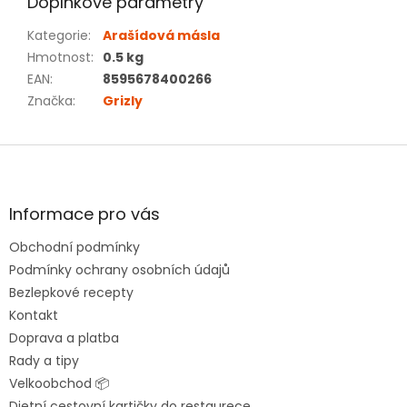
Doplňkové parametry
Kategorie
:
Arašídová másla
Hmotnost
:
0.5 kg
EAN
:
8595678400266
Značka
:
Grizly
Z
á
p
a
Informace pro vás
t
Obchodní podmínky
í
Podmínky ochrany osobních údajů
Bezlepkové recepty
Kontakt
Doprava a platba
Rady a tipy
Velkoobchod 📦
Dietní cestovní kartičky do restaurece