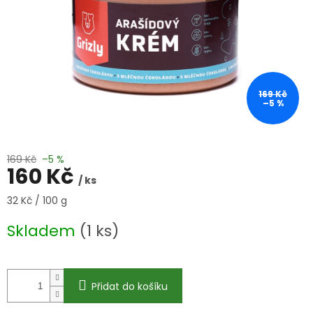
169 Kč
–5 %
169 Kč
–5 %
160 Kč
/ ks
Měrná
32 Kč / 100 g
cena:
Skladem
(1 ks)
Přidat do košíku