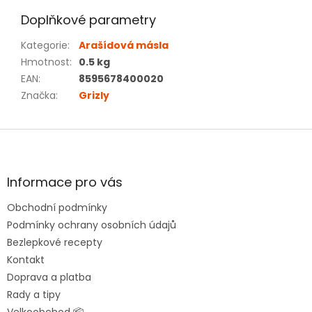
Doplňkové parametry
Kategorie
:
Arašídová másla
Hmotnost
:
0.5 kg
EAN
:
8595678400020
Značka
:
Grizly
Z
á
p
a
Informace pro vás
t
Obchodní podmínky
í
Podmínky ochrany osobních údajů
Bezlepkové recepty
Kontakt
Doprava a platba
Rady a tipy