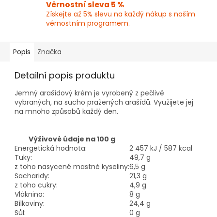
Věrnostní sleva 5 %
Získejte až 5% slevu na každý nákup s naším
věrnostním programem.
Popis
Značka
Detailní popis produktu
Jemný arašídový krém je vyrobený z pečlivě
vybraných, na sucho pražených arašídů. Využijete jej
na mnoho způsobů každý den.
Výživové údaje na 100 g
Energetická hodnota:
2 457 kJ / 587 kcal
Tuky:
49,7 g
z toho nasycené mastné kyseliny:
6,5 g
Sacharidy:
21,3 g
z toho cukry:
4,9 g
Vláknina:
8 g
Bílkoviny:
24,4 g
Sůl:
0 g