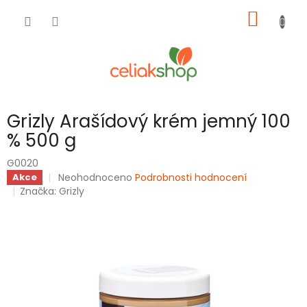
Přejít
NÁKUP
na
obsah
KOŠÍK
Grizly Arašídový krém jemný 100
% 500 g
G0020
Průměrné
Neohodnoceno
Podrobnosti hodnocení
Akce
hodnocení
Značka:
Grizly
produktu
je
0,0
z
5
hvězdiček.