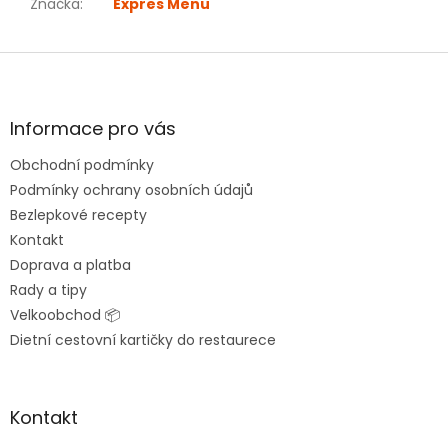
Značka
:
Expres Menu
Z
á
p
a
Informace pro vás
t
Obchodní podmínky
í
Podmínky ochrany osobních údajů
Bezlepkové recepty
Kontakt
Doprava a platba
Rady a tipy
Velkoobchod 📦
Dietní cestovní kartičky do restaurece
Kontakt