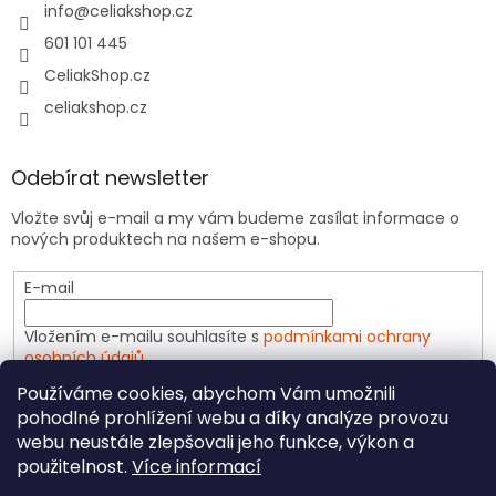
info
@
celiakshop.cz
601 101 445
CeliakShop.cz
celiakshop.cz
Odebírat newsletter
Vložte svůj e-mail a my vám budeme zasílat informace o
nových produktech na našem e-shopu.
E-mail
Vložením e-mailu souhlasíte s
podmínkami ochrany
osobních údajů
Používáme cookies, abychom Vám umožnili
PŘIHLÁSIT SE
pohodlné prohlížení webu a díky analýze provozu
webu neustále zlepšovali jeho funkce, výkon a
použitelnost.
Více informací