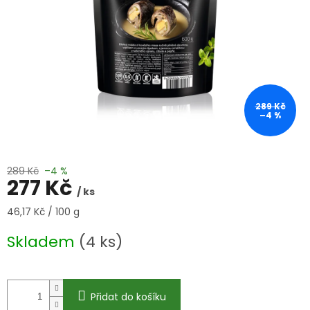
289 Kč
–4 %
289 Kč
–4 %
277 Kč
/ ks
Měrná
46,17 Kč / 100 g
cena:
Skladem
(4 ks)
Přidat do košíku