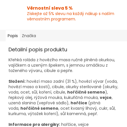
Věrnostní sleva 5 %
Získejte až 5% slevu na každý nákup s naším
věrnostním programem.
Popis
Značka
Detailní popis produktu
Křehká roláda z hovězího masa ručně plněná okurkou,
vajíčkem a uzeným špekem, s jemnou omáčkou z
taženého vývaru, cibule a pepře.
Složení:
hovězí maso zadní (31 %), hovězí vývar (voda,
hovězí maso a kosti), cibule, okurky sterilované (okurky,
voda, ocet, sůl, koření, cibule,
hořčičné semeno
),
řepkový olej, rýžová mouka, kukuřičná mouka,
vejce
,
uzená slanina (vepřové sádlo),
hořčice
(pitná
voda,
hořčičné semeno
, ocet kvasný lihový, cukr, sůl,
kurkuma, výtažek koření), sůl kamenná, pepř.
Informace pro alergiky:
hořčice, vejce