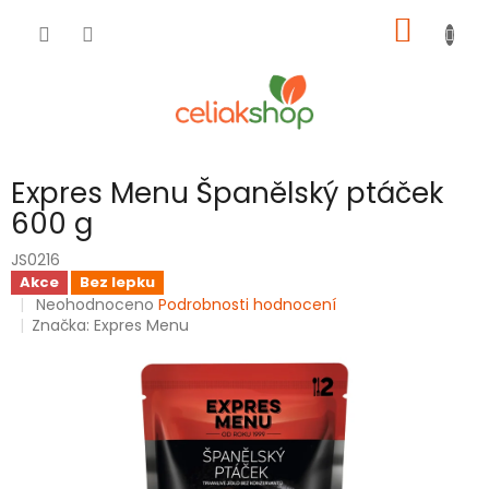
Přejít
NÁKUP
na
obsah
KOŠÍK
Expres Menu Španělský ptáček
600 g
JS0216
Akce
Bez lepku
Průměrné
Neohodnoceno
Podrobnosti hodnocení
hodnocení
Značka:
Expres Menu
produktu
je
0,0
z
5
hvězdiček.