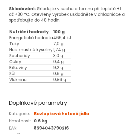
Skladování:
Skladujte v suchu a temnu při teplotě +1
až +30 °C. Otevřený výrobek uskladněte v chladničce a
spotřebujte do 48 hodin.
Nutriční hodnoty
100 g
Energetická hodnota
466,4 kJ
Tuky
7,0 g
Nas. mastné kyseliny
1,74 g
Sacharidy
3,0 g
Cukry
0,4 g
Bílkoviny
9,2 g
Sůl
0,9 g
Vláknina
0,86 g
Doplňkové parametry
Kategorie
:
Bezlepková hotová jídla
Hmotnost
:
0.6 kg
EAN
:
8594043790216