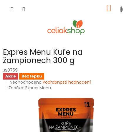
Přejít
NÁKUP
na
obsah
KOŠÍK
Expres Menu Kuře na
žampionech 300 g
JS0759
Akce
Bez lepku
Průměrné
Neohodnoceno
Podrobnosti hodnocení
hodnocení
Značka:
Expres Menu
produktu
je
0,0
z
5
hvězdiček.