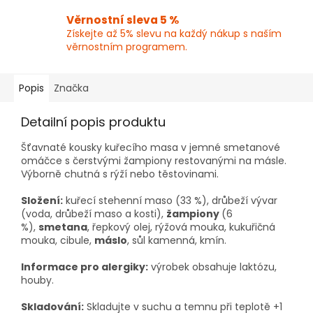
Věrnostní sleva 5 %
Získejte až 5% slevu na každý nákup s naším
věrnostním programem.
Popis
Značka
Detailní popis produktu
Šťavnaté kousky kuřecího masa v jemné smetanové
omáčce s čerstvými žampiony restovanými na másle.
Výborně chutná s rýží nebo těstovinami.
Složení:
kuřecí stehenní maso (33 %), drůbeží vývar
(voda, drůbeží maso a kosti),
žampiony
(6
%),
smetana
, řepkový olej, rýžová mouka, kukuřičná
mouka, cibule,
máslo
, sůl kamenná, kmín.
Informace pro alergiky:
výrobek obsahuje laktózu,
houby.
Skladování:
Skladujte v suchu a temnu při teplotě +1