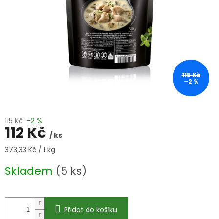
115 Kč
–2 %
115 Kč
–2 %
112 Kč
/ ks
Měrná
373,33 Kč / 1 kg
cena:
Skladem
(5 ks)
Přidat do košíku