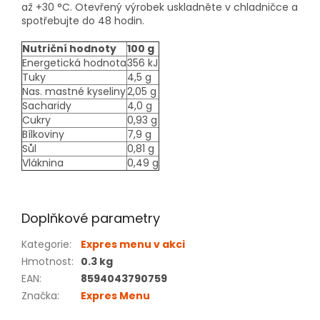
až +30 °C. Otevřený výrobek uskladněte v chladničce a
spotřebujte do 48 hodin.
Nutriční hodnoty
100 g
Energetická hodnota
356 kJ
Tuky
4,5 g
Nas. mastné kyseliny
2,05 g
Sacharidy
4,0 g
Cukry
0,93 g
Bílkoviny
7,9 g
Sůl
0,81 g
Vláknina
0,49 g
Doplňkové parametry
Kategorie
:
Expres menu v akci
Hmotnost
:
0.3 kg
EAN
:
8594043790759
Značka
:
Expres Menu