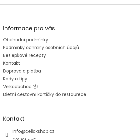
Z
á
p
a
Informace pro vás
t
Obchodní podmínky
í
Podmínky ochrany osobních údajů
Bezlepkové recepty
Kontakt
Doprava a platba
Rady a tipy
Velkoobchod 📦
Dietní cestovní kartičky do restaurece
Kontakt
info
@
celiakshop.cz