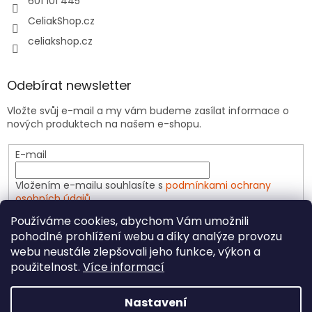
601 101 445
CeliakShop.cz
celiakshop.cz
Odebírat newsletter
Vložte svůj e-mail a my vám budeme zasílat informace o
nových produktech na našem e-shopu.
E-mail
Vložením e-mailu souhlasíte s
podmínkami ochrany
osobních údajů
Používáme cookies, abychom Vám umožnili
PŘIHLÁSIT SE
pohodlné prohlížení webu a díky analýze provozu
webu neustále zlepšovali jeho funkce, výkon a
použitelnost.
Více informací
Vytvořil Shoptet
Nastavení