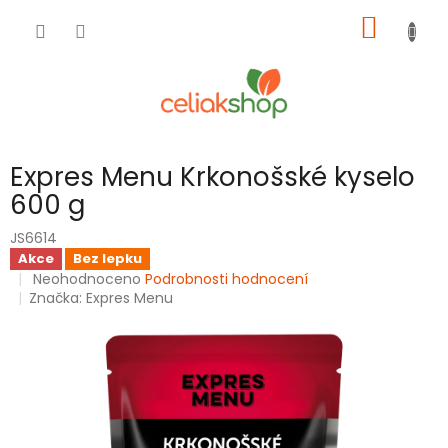
Přejít
NÁKUP
na
obsah
KOŠÍK
Expres Menu Krkonošské kyselo
600 g
JS6614
Akce
Bez lepku
Průměrné
Neohodnoceno
Podrobnosti hodnocení
hodnocení
Značka:
Expres Menu
produktu
je
0,0
z
5
hvězdiček.