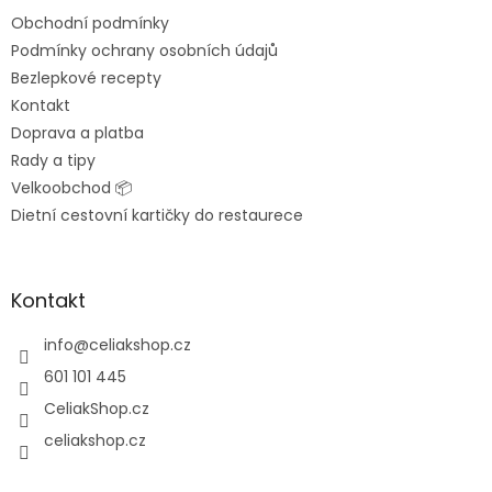
t
Obchodní podmínky
í
Podmínky ochrany osobních údajů
Bezlepkové recepty
Kontakt
Doprava a platba
Rady a tipy
Velkoobchod 📦
Dietní cestovní kartičky do restaurece
Kontakt
info
@
celiakshop.cz
601 101 445
CeliakShop.cz
celiakshop.cz