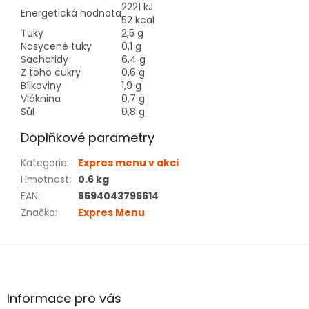
2221 kJ
Energetická hodnota
52 kcal
Tuky
2,5 g
Nasycené tuky
0,1 g
Sacharidy
6,4 g
Z toho cukry
0,6 g
Bílkoviny
1,9 g
Vláknina
0,7 g
Sůl
0,8 g
Doplňkové parametry
Kategorie
:
Expres menu v akci
Hmotnost
:
0.6 kg
EAN
:
8594043796614
Značka
:
Expres Menu
Z
á
p
a
Informace pro vás