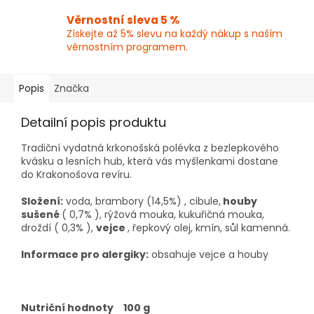
Věrnostní sleva 5 %
Získejte až 5% slevu na každý nákup s naším
věrnostním programem.
Popis
Značka
Detailní popis produktu
Tradiční vydatná krkonošská polévka z bezlepkového
kvásku a lesních hub, která vás myšlenkami dostane
do Krakonošova revíru.
Složení:
voda, brambory (14,5%) , cibule,
houby
sušené
( 0,7% ), rýžová mouka, kukuřičná mouka,
droždí ( 0,3% ),
vejce
, řepkový olej, kmín, sůl kamenná.
Informace pro alergiky:
obsahuje vejce a houby
Nutriční hodnoty
100 g