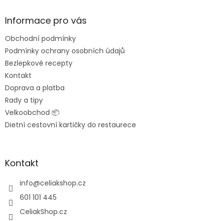
p
a
Informace pro vás
t
Obchodní podmínky
í
Podmínky ochrany osobních údajů
Bezlepkové recepty
Kontakt
Doprava a platba
Rady a tipy
Velkoobchod 📦
Dietní cestovní kartičky do restaurece
Kontakt
info
@
celiakshop.cz
601 101 445
CeliakShop.cz