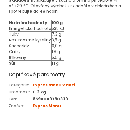
Skladování:
Skladujte v suchu a temnu při teplotě +1
až +30 °C. Otevřený výrobek uskladněte v chladničce a
spotřebujte do 48 hodin.
Nutriční hodnoty
100 g
Energetická hodnota
535 kJ
Tuky
7,3 g
Nas. mastné kyseliny
3,5 g
Sacharidy
9,0 g
Cukry
1,8 g
Bílkoviny
5,6 g
Sůl
1,1 g
Doplňkové parametry
Kategorie
:
Expres menu v akci
Hmotnost
:
0.3 kg
EAN
:
8594043790339
Značka
:
Expres Menu
Z
á