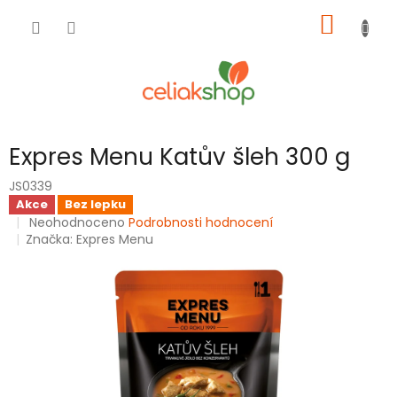
Přejít
NÁKUP
na
obsah
KOŠÍK
Expres Menu Katův šleh 300 g
JS0339
Akce
Bez lepku
Průměrné
Neohodnoceno
Podrobnosti hodnocení
hodnocení
Značka:
Expres Menu
produktu
je
0,0
z
5
hvězdiček.