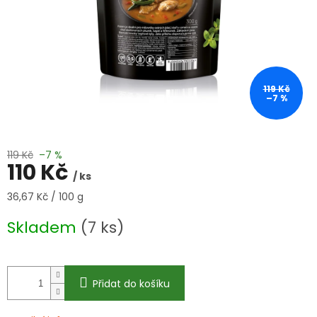
119 Kč
–7 %
119 Kč
–7 %
110 Kč
/ ks
Měrná
36,67 Kč / 100 g
cena:
Skladem
(7 ks)
Přidat do košíku