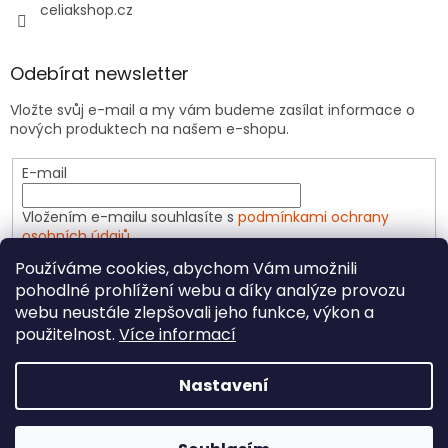
celiakshop.cz
Odebírat newsletter
Vložte svůj e-mail a my vám budeme zasílat informace o
nových produktech na našem e-shopu.
E-mail
Vložením e-mailu souhlasíte s
podmínkami ochrany
osobních údajů
Používáme cookies, abychom Vám umožnili
PŘIHLÁSIT SE
pohodlné prohlížení webu a díky analýze provozu
webu neustále zlepšovali jeho funkce, výkon a
použitelnost.
Více informací
Vytvořil Shoptet
Nastavení
Copyright 2026
CeliakShop.cz
. Všechna práva