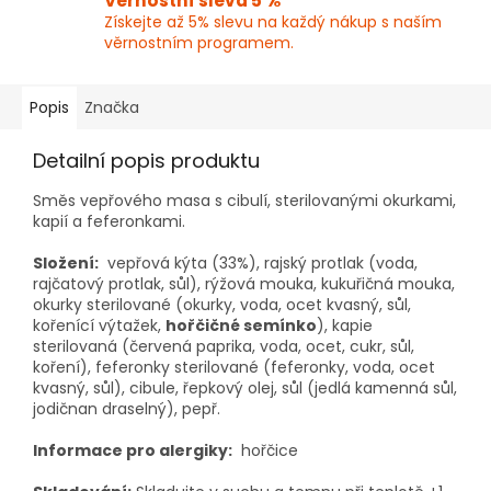
Věrnostní sleva 5 %
Získejte až 5% slevu na každý nákup s naším
věrnostním programem.
Popis
Značka
Detailní popis produktu
Směs vepřového masa s cibulí, sterilovanými okurkami,
kapií a feferonkami.
Složení:
vepřová kýta (33%), rajský protlak (voda,
rajčatový protlak, sůl), rýžová mouka, kukuřičná mouka,
okurky sterilované (okurky, voda, ocet kvasný, sůl,
kořenící výtažek,
hořčičné semínko
), kapie
sterilovaná (červená paprika, voda, ocet, cukr, sůl,
koření), feferonky sterilované (feferonky, voda, ocet
kvasný, sůl), cibule, řepkový olej, sůl (jedlá kamenná sůl,
jodičnan draselný), pepř.
Informace pro alergiky:
hořčice