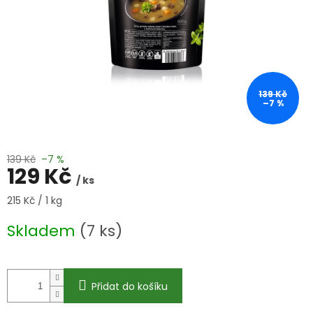
139 Kč
–7 %
139 Kč
–7 %
129 Kč
/ ks
Měrná
215 Kč / 1 kg
cena:
Skladem
(7 ks)
Přidat do košíku