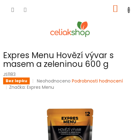
Přejít
NÁKUP
na
obsah
KOŠÍK
Expres Menu Hovězí vývar s
masem a zeleninou 600 g
JS1183
Průměrné
Neohodnoceno
Podrobnosti hodnocení
Bez lepku
hodnocení
Značka:
Expres Menu
produktu
je
0,0
z
5
hvězdiček.