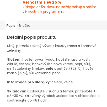
Věrnostní sleva 5 %
Získejte až 5% slevu na každý nákup s naším
věrnostním programem.
Popis
Značka
Detailní popis produktu
Silný, pomalu tažený vývar s kousky masa a kořenové
zeleniny.
Složení:
hovězí vývar (voda, hovězí maso a kosti,
cibule, česnek, bobkový list, nové koření, pepř, sůl),
směs zeleniny (mrkev,
celer
, petržel) (23 %), hovězí
maso (15 %), sůl kamenná, pepř.
Informace pro alergiky:
celere, vejce
Skladování:
Skladujte v suchu a temnu při teplotě +1
až +30 °C. Otevřený výrobek uskladněte v chladničce a
spotřebujte do 48 hodin.