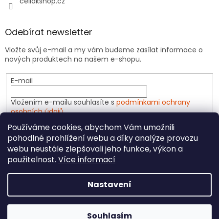
celiakshop.cz
Odebírat newsletter
Vložte svůj e-mail a my vám budeme zasílat informace o
nových produktech na našem e-shopu.
E-mail
Vložením e-mailu souhlasíte s
podmínkami ochrany
osobních údajů
Používáme cookies, abychom Vám umožnili
PŘIHLÁSIT SE
pohodlné prohlížení webu a díky analýze provozu
webu neustále zlepšovali jeho funkce, výkon a
použitelnost.
Více informací
Vytvořil Shoptet
Nastavení
Copyright 2026
CeliakShop.cz
. Všechna práva
Souhlasím
vyhrazena.