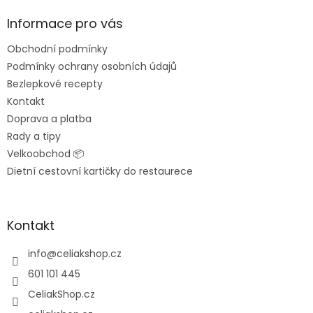
p
a
Informace pro vás
t
Obchodní podmínky
í
Podmínky ochrany osobních údajů
Bezlepkové recepty
Kontakt
Doprava a platba
Rady a tipy
Velkoobchod 📦
Dietní cestovní kartičky do restaurece
Kontakt
info
@
celiakshop.cz
601 101 445
CeliakShop.cz