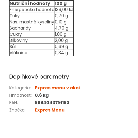
Nutriční hodnoty
100 g
Energetická hodnota
139,00 kJ
Tuky
0,70 g
Nas. mastné kyseliny
0,10 g
Sacharidy
4,70 g
Cukry
1,00 g
Bílkoviny
2,00 g
Sůl
0,69 g
Vláknina
0,34 g
Doplňkové parametry
Kategorie
:
Expres menu v akci
Hmotnost
:
0.6 kg
EAN
:
8594043791183
Značka
:
Expres Menu
Z
á