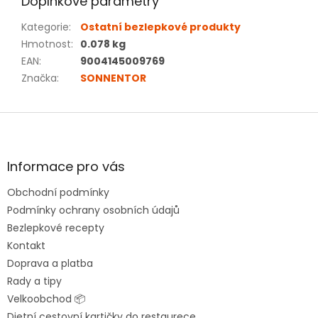
Doplňkové parametry
Kategorie
:
Ostatní bezlepkové produkty
Hmotnost
:
0.078 kg
EAN
:
9004145009769
Značka
:
SONNENTOR
Z
á
p
a
Informace pro vás
t
Obchodní podmínky
í
Podmínky ochrany osobních údajů
Bezlepkové recepty
Kontakt
Doprava a platba
Rady a tipy
Velkoobchod 📦
Dietní cestovní kartičky do restaurece