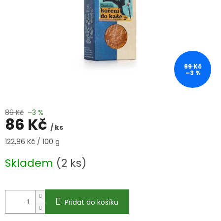
89 Kč
–3 %
89 Kč
–3 %
86 Kč
/ ks
Měrná
122,86 Kč / 100 g
cena:
Skladem
(2 ks)
Přidat do košíku