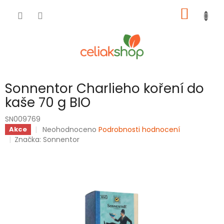
Přejít
NÁKUP
na
obsah
KOŠÍK
Sonnentor Charlieho koření do
kaše 70 g BIO
SN009769
Průměrné
Neohodnoceno
Podrobnosti hodnocení
Akce
hodnocení
Značka:
Sonnentor
produktu
je
0,0
z
5
hvězdiček.