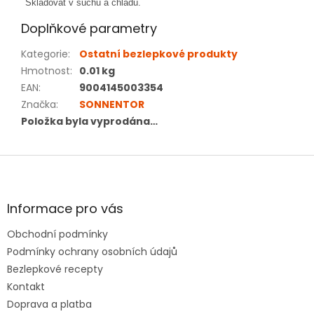
Skladovat v suchu a chladu.
Doplňkové parametry
Kategorie
:
Ostatní bezlepkové produkty
Hmotnost
:
0.01 kg
EAN
:
9004145003354
Značka
:
SONNENTOR
Položka byla vyprodána…
Z
á
p
a
Informace pro vás
t
Obchodní podmínky
í
Podmínky ochrany osobních údajů
Bezlepkové recepty
Kontakt
Doprava a platba