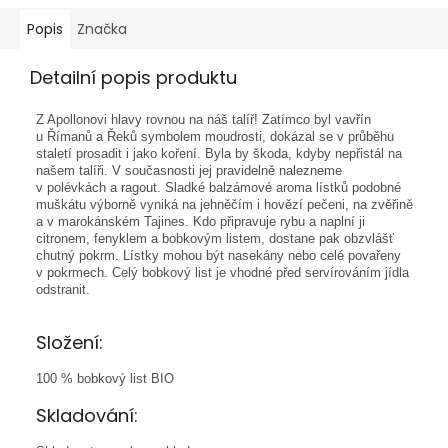
Popis
Značka
Detailní popis produktu
Z Apollonovi hlavy rovnou na náš talíř! Zatímco byl vavřín
u Římanů a Řeků symbolem moudrosti, dokázal se v průběhu
staletí prosadit i jako koření. Byla by škoda, kdyby nepřistál na
našem talíři. V současnosti jej pravidelně nalezneme
v polévkách a ragout. Sladké balzámové aroma lístků podobné
muškátu výborně vyniká na jehněčím i hovězí pečeni, na zvěřině
a v marokánském Tajines. Kdo připravuje rybu a naplní ji
citronem, fenyklem a bobkovým listem, dostane pak obzvlášť
chutný pokrm. Lístky mohou být nasekány nebo celé povařeny
v pokrmech. Celý bobkový list je vhodné před servírováním jídla
odstranit.
Složení:
100 % bobkový list BIO
Skladování: