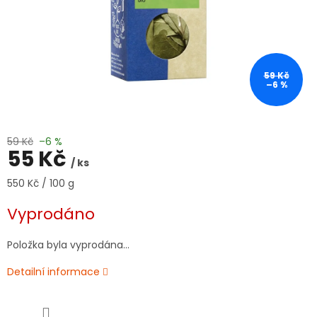
59 Kč
–6 %
59 Kč
–6 %
55 Kč
/ ks
Měrná
550 Kč / 100 g
cena:
Vyprodáno
Položka byla vyprodána…
Detailní informace