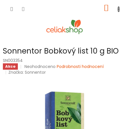
Přejít
NÁKUP
na
obsah
KOŠÍK
Sonnentor Bobkový list 10 g BIO
SN003354
Průměrné
Neohodnoceno
Podrobnosti hodnocení
Akce
hodnocení
Značka:
Sonnentor
produktu
je
0,0
z
5
hvězdiček.