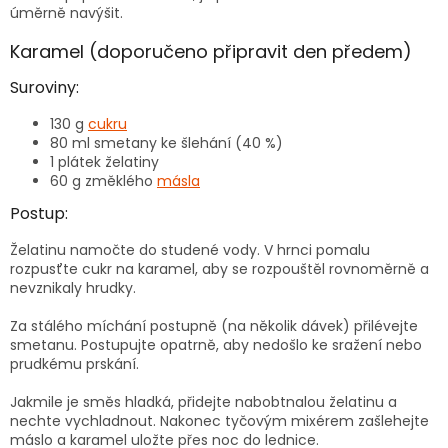
úměrně navýšit.
Karamel (doporučeno připravit den předem)
Suroviny:
130 g
cukru
80 ml smetany ke šlehání (40 %)
1 plátek želatiny
60 g změklého
másla
Postup:
Želatinu namočte do studené vody. V hrnci pomalu
rozpusťte cukr na karamel, aby se rozpouštěl rovnoměrně a
nevznikaly hrudky.
Za stálého míchání postupně (na několik dávek) přilévejte
smetanu. Postupujte opatrně, aby nedošlo ke sražení nebo
prudkému prskání.
Jakmile je směs hladká, přidejte nabobtnalou želatinu a
nechte vychladnout. Nakonec tyčovým mixérem zašlehejte
máslo a karamel uložte přes noc do lednice.