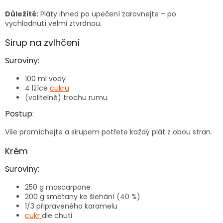
Důležité:
Pláty ihned po upečení zarovnejte – po
vychladnutí velmi ztvrdnou.
Sirup na zvlhčení
Suroviny:
100 ml vody
4 lžíce
cukru
(volitelně) trochu rumu
Postup:
Vše promíchejte a sirupem potřete každý plát z obou stran.
Krém
Suroviny:
250 g mascarpone
200 g smetany ke šlehání (40 %)
1/3 připraveného karamelu
cukr
dle chuti