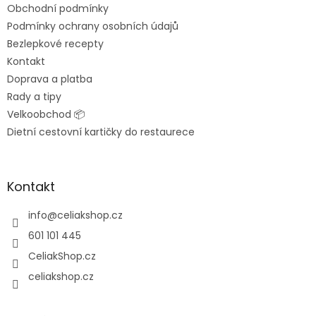
Obchodní podmínky
í
Podmínky ochrany osobních údajů
Bezlepkové recepty
Kontakt
Doprava a platba
Rady a tipy
Velkoobchod 📦
Dietní cestovní kartičky do restaurece
Kontakt
info
@
celiakshop.cz
601 101 445
CeliakShop.cz
celiakshop.cz