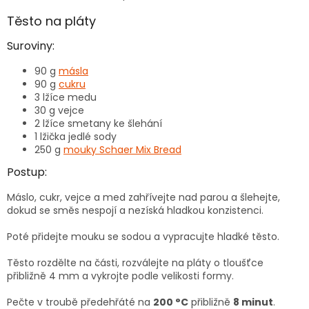
Těsto na pláty
Suroviny:
90 g
másla
90 g
cukru
3 lžíce medu
30 g vejce
2 lžíce smetany ke šlehání
1 lžička jedlé sody
250 g
mouky Schaer Mix Bread
Postup:
Máslo, cukr, vejce a med zahřívejte nad parou a šlehejte,
dokud se směs nespojí a nezíská hladkou konzistenci.
Poté přidejte mouku se sodou a vypracujte hladké těsto.
Těsto rozdělte na části, rozválejte na pláty o tloušťce
přibližně 4 mm a vykrojte podle velikosti formy.
Pečte v troubě předehřáté na
200 °C
přibližně
8 minut
.