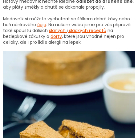
Hotový medovník nechte ideálně
odležet do druhého dne
,
aby pláty změkly a chutě se dokonale propojily.
Medovník si můžete vychutnat se šálkem dobré kávy nebo
heřmánkového
čaje
. Na našem webu jsme pro vás připravili
také spoustu dalších
slaných
i
sladkých receptů
na
bezlepkové zákusky a
dorty
, které jsou vhodné nejen pro
celiaky, ale i pro lidi s alergií na lepek.