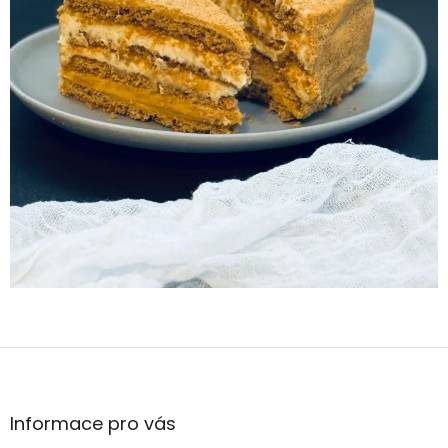
Z
á
p
a
Informace pro vás
t