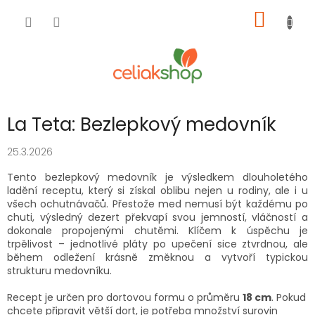
Přejít
NÁKUP
na
obsah
KOŠÍK
La Teta: Bezlepkový medovník
25.3.2026
Tento bezlepkový medovník je výsledkem dlouholetého
ladění receptu, který si získal oblibu nejen u rodiny, ale i u
všech ochutnávačů. Přestože med nemusí být každému po
chuti, výsledný dezert překvapí svou jemností, vláčností a
dokonale propojenými chutěmi. Klíčem k úspěchu je
trpělivost – jednotlivé pláty po upečení sice ztvrdnou, ale
během odležení krásně změknou a vytvoří typickou
strukturu medovníku.
Recept je určen pro dortovou formu o průměru
18 cm
. Pokud
chcete připravit větší dort, je potřeba množství surovin