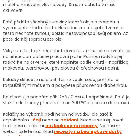
malého množství vlažné vody. Směs necháte v míse
aktivovat.
Poté přidáte všechny suroviny kromě oleje a tvarohu a
vypracujete hladké těsto. Následně zapracujete tvaroh a
těsto necháte kynout, dokud nezdvojnásobí svůj objem. Až
poté do něj zapracujete olej.
Vykynuté těsto již nenecháte kynout v míse, ale rozválíte jej
na lehce pomoučené pracovní ploše. Pomocí rádýlka jej
rozkrájíte na čtverce, které naplníte podle chuti – například
makovou, tvarohovou, povidlovou či ořechovou náplní.
Koláčky skládáte na plech těsně vedle sebe, potřete je
rozpuštěným máslem a posypete připravenou drobenkou.
Na plechu je necháte přibližně 30 minut odpočinout. Poté je
vložíte do trouby předehřáté na 200 °C a pečete dozlatova.
Koláčky se výborně hodí nejen na svatbu, ale také k
odpolednímu
čaji
nebo na
snídani
. Nechte se inspirovat
také našimi dalšími
bezlepkovými recepty
. Na našem
webu najdete například
recepty na bezlepkové dorty