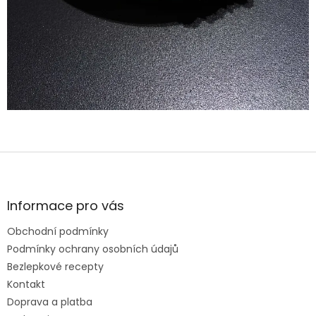
Z
á
p
a
Informace pro vás
t
Obchodní podmínky
í
Podmínky ochrany osobních údajů
Bezlepkové recepty
Kontakt
Doprava a platba