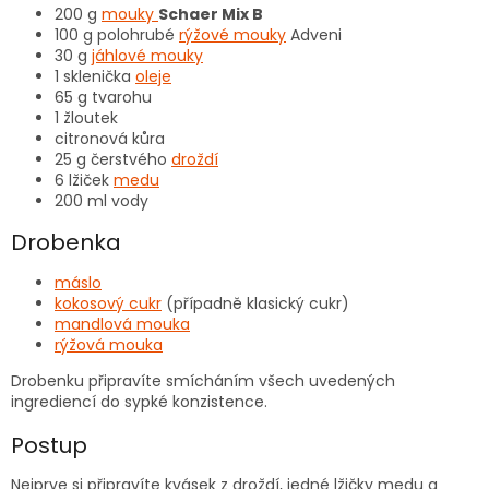
200 g
mouky
Schaer Mix B
100 g polohrubé
rýžové mouky
Adveni
30 g
jáhlové mouky
1 sklenička
oleje
65 g tvarohu
1 žloutek
citronová kůra
25 g čerstvého
droždí
6 lžiček
medu
200 ml vody
Drobenka
máslo
kokosový cukr
(případně klasický cukr)
mandlová mouka
rýžová mouka
Drobenku připravíte smícháním všech uvedených
ingrediencí do sypké konzistence.
Postup
Nejprve si připravíte kvásek z droždí, jedné lžičky medu a