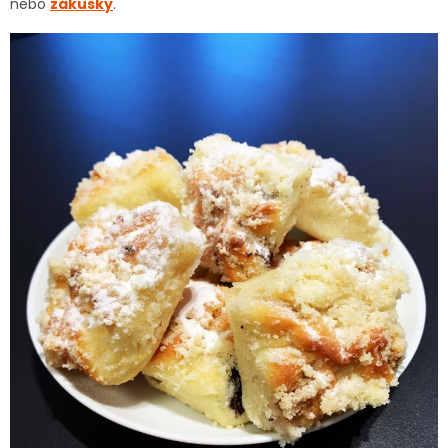
nebo
zákusky
.