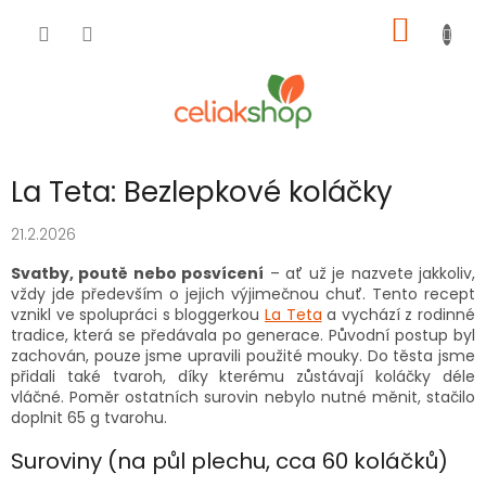
Přejít
NÁKUP
na
obsah
KOŠÍK
La Teta: Bezlepkové koláčky
21.2.2026
Svatby, poutě nebo posvícení
– ať už je nazvete jakkoliv,
vždy jde především o jejich výjimečnou chuť. Tento recept
vznikl ve spolupráci s bloggerkou
La Teta
a vychází z rodinné
tradice, která se předávala po generace. Původní postup byl
zachován, pouze jsme upravili použité mouky. Do těsta jsme
přidali také tvaroh, díky kterému zůstávají koláčky déle
vláčné. Poměr ostatních surovin nebylo nutné měnit, stačilo
doplnit 65 g tvarohu.
Suroviny (na půl plechu, cca 60 koláčků)