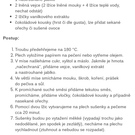
2 lněná vejce (2 lžíce lněné mouky + 4 lžíce teplé vody,
nechat odstát)
2 lžičky vanilkového extraktu
čokoládové kousky (hrst či dle gusta), lze přidat sekané
ořechy či sušené ovoce
Postup:
Troubu předehřejeme na 180 °C.
Plech vyložíme papírem na pečení nebo vytřeme olejem.
V míse našleháme cukr, xylitol a máslo. Jakmile je hmota
„načechraná“, přidáme vejce, vanilkový extrakt
a nastrouhané jablko.
Ve větší míse smícháme mouku, škrob, koření, prášek
do pečiva a sůl.
K promíchané suché směsi přidáme tekutou směs,
promícháme, přidáme vločky, čokoládové kousky a případně
nasekané ořechy.
Pomocí dvou lžic vytvarujeme na plech sušenky a pečeme
cca 20 minut.
Sušenky budou po vytažení měkké (vypadají trochu jako
nedodělané, jen spodek je zezlátlý), necháme na plechu
vychladnout (ztuhnout a nebudou se rozpadat).