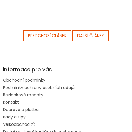
PŘEDCHOZÍ ČLÁNEK
DALŠÍ ČLÁNEK
Z
á
p
a
Informace pro vás
t
Obchodní podmínky
í
Podmínky ochrany osobních údajů
Bezlepkové recepty
Kontakt
Doprava a platba
Rady a tipy
Velkoobchod 📦
Dietní cestovní kartičky do restaurece