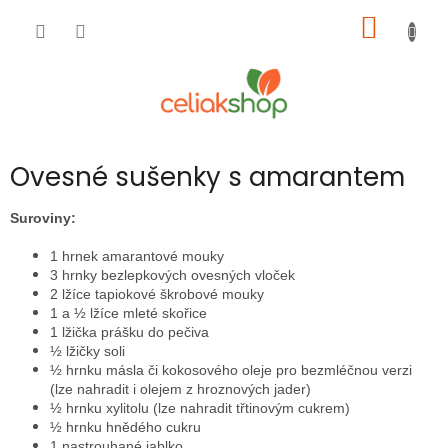
Přejít
NÁKUP
na
obsah
KOŠÍK
Ovesné sušenky s amarantem
Suroviny:
1 hrnek amarantové mouky
3 hrnky bezlepkových ovesných vloček
2 lžíce tapiokové škrobové mouky
1 a ½ lžíce mleté skořice
1 lžička prášku do pečiva
½ lžičky soli
½ hrnku másla či kokosového oleje pro bezmléčnou verzi
(lze nahradit i olejem z hroznových jader)
½ hrnku xylitolu (lze nahradit třtinovým cukrem)
½ hrnku hnědého cukru
1 nastrouhané jablko