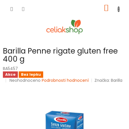
Přejít
NÁKUP
na
obsah
KOŠÍK
Barilla Penne rigate gluten free
400 g
BA5457
Akce
Bez lepku
Průměrné
Neohodnoceno
Podrobnosti hodnocení
Značka:
Barilla
hodnocení
produktu
je
0,0
z
5
hvězdiček.