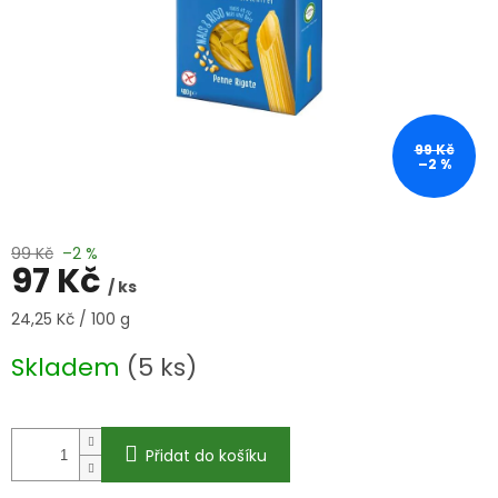
99 Kč
–2 %
99 Kč
–2 %
97 Kč
/ ks
Měrná
24,25 Kč / 100 g
cena:
Skladem
(5 ks)
Přidat do košíku