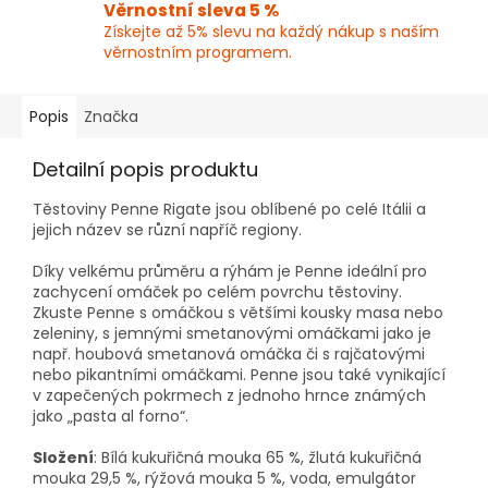
Věrnostní sleva 5 %
Získejte až 5% slevu na každý nákup s naším
věrnostním programem.
Popis
Značka
Detailní popis produktu
Těstoviny Penne Rigate jsou oblíbené po celé Itálii a
jejich název se různí napříč regiony.
Díky velkému průměru a rýhám je Penne ideální pro
zachycení omáček po celém povrchu těstoviny.
Zkuste Penne s omáčkou s většími kousky masa nebo
zeleniny, s jemnými smetanovými omáčkami jako je
např. houbová smetanová omáčka či s rajčatovými
nebo pikantními omáčkami. Penne jsou také vynikající
v zapečených pokrmech z jednoho hrnce známých
jako „pasta al forno“.
Složení
: Bílá kukuřičná mouka 65 %, žlutá kukuřičná
mouka 29,5 %, rýžová mouka 5 %, voda, emulgátor