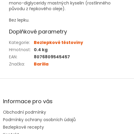
mono-diglyceridy mastných kyselin (
rostlinného
původu z řepkového oleje).
Bez lepku.
Doplňkové parametry
Kategorie
:
Bezlepkové těstoviny
Hmotnost
:
0.4 kg
EAN
:
8076809545457
Značka
:
Barilla
Z
á
p
a
Informace pro vás
t
Obchodní podmínky
í
Podmínky ochrany osobních údajů
Bezlepkové recepty