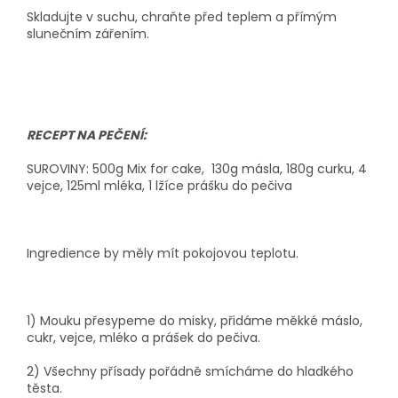
Skladujte v suchu, chraňte před teplem a přímým
slunečním zářením.
RECEPT NA PEČENÍ:
SUROVINY: 500g Mix for cake, 130g másla, 180g curku, 4
vejce, 125ml mléka, 1 lžíce prášku do pečiva
Ingredience by měly mít pokojovou teplotu.
1) Mouku přesypeme do misky, přidáme měkké máslo,
cukr, vejce, mléko a prášek do pečiva.
2) Všechny přísady pořádně smícháme do hladkého
těsta.