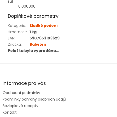
sůl
0,000000
Doplňkové parametry
Kategorie
:
Sladké pečení
Hmotnost
:
1 kg
EAN
:
5907653103629
Značka
:
Balviten
Položka byla vyprodána…
Z
á
p
a
Informace pro vás
t
Obchodní podmínky
í
Podmínky ochrany osobních údajů
Bezlepkové recepty
Kontakt