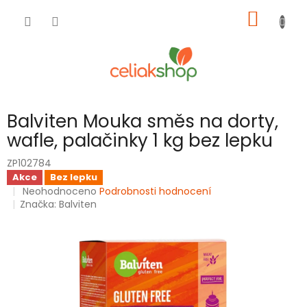
Přejít
NÁKUP
na
obsah
KOŠÍK
Balviten Mouka směs na dorty,
wafle, palačinky 1 kg bez lepku
ZP102784
Akce
Bez lepku
Průměrné
Neohodnoceno
Podrobnosti hodnocení
hodnocení
Značka:
Balviten
produktu
je
0,0
z
5
hvězdiček.