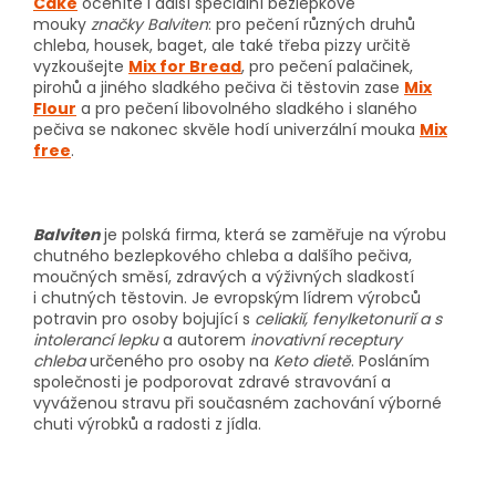
Cake
oceníte i další speciální bezlepkové
mouky
značky Balviten
: pro pečení různých druhů
chleba, housek, baget, ale také třeba pizzy určitě
vyzkoušejte
Mix for Bread
, pro pečení palačinek,
pirohů a jiného sladkého pečiva či těstovin zase
Mix
Flour
a pro pečení libovolného sladkého i slaného
pečiva se nakonec skvěle hodí univerzální mouka
Mix
free
.
Balviten
je polská firma, která se zaměřuje na výrobu
chutného bezlepkového chleba a dalšího pečiva,
moučných směsí, zdravých a výživných sladkostí
i chutných těstovin. Je evropským lídrem výrobců
potravin pro osoby bojující s
celiakií, fenylketonurií a s
intolerancí lepku
a autorem
inovativní receptury
chleba
určeného pro osoby na
Keto dietě
. Posláním
společnosti je podporovat zdravé stravování a
vyváženou stravu při současném zachování výborné
chuti výrobků a radosti z jídla.