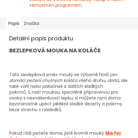
věrnostním programem.
Popis
Značka
Detailní popis produktu
BEZLEPKOVÁ MOUKA NA KOLÁČE
Tato
bezlepková směs mouky
se výborně hodí
pro
domácí pečení chutných
koláčů
všeho druhu,
dortů
, ale
také
vaflí nebo palačinek
a dalších sladkých
pokrmů. S naší moukou, speciálně připravenou pro
osoby s nesnášenlivostí lepku, si můžete nyní doma
bezstarostně upéct jakékoli sladké dezerty a pokrmy
beze strachu z následků.
Pokud rádi pečete doma, jistě kromě mouky
Mix for