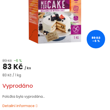
89 Kč
–6 %
89 Kč
–6 %
83 Kč
/ ks
Měrná
83 Kč / 1 kg
cena:
Vyprodáno
Položka byla vyprodána…
Detailní informace