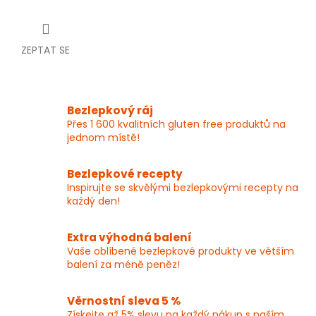
ZEPTAT SE
Bezlepkový ráj
Přes 1 600 kvalitních gluten free produktů na
jednom místě!
Bezlepkové recepty
Inspirujte se skvělými bezlepkovými recepty na
každý den!
Extra výhodná balení
Vaše oblíbené bezlepkové produkty ve větším
balení za méně peněz!
Věrnostní sleva 5 %
Získejte až 5% slevu na každý nákup s naším