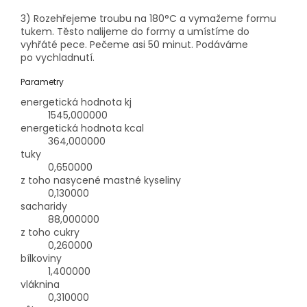
3) Rozehřejeme troubu na 180°C a vymažeme formu
tukem. Těsto nalijeme do formy a umístíme do
vyhřáté pece. Pečeme asi 50 minut. Podáváme
po vychladnutí.
Parametry
energetická hodnota kj
1545,000000
energetická hodnota kcal
364,000000
tuky
0,650000
z toho nasycené mastné kyseliny
0,130000
sacharidy
88,000000
z toho cukry
0,260000
bílkoviny
1,400000
vláknina
0,310000