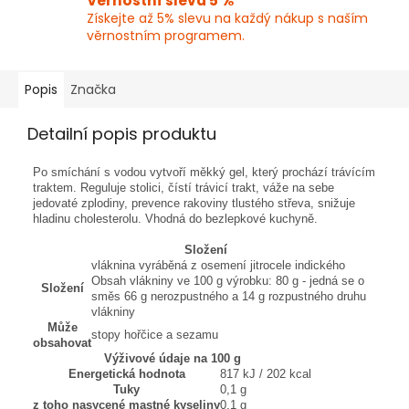
Věrnostní sleva 5 %
Získejte až 5% slevu na každý nákup s naším
věrnostním programem.
Popis
Značka
Detailní popis produktu
Po smíchání s vodou vytvoří měkký gel, který prochází trávícím
traktem. Reguluje stolici, čístí trávicí trakt, váže na sebe
jedovaté zplodiny, prevence rakoviny tlustého střeva, snižuje
hladinu cholesterolu. Vhodná do bezlepkové kuchyně.
Složení
vláknina vyráběná z osemení jitrocele indického
Obsah vlákniny ve 100 g výrobku: 80 g - jedná se o
Složení
směs 66 g nerozpustného a 14 g rozpustného druhu
vlákniny
Může
stopy hořčice a sezamu
obsahovat
Výživové údaje na 100 g
Energetická hodnota
817 kJ / 202 kcal
Tuky
0,1 g
z toho nasycené mastné kyseliny
0,1 g