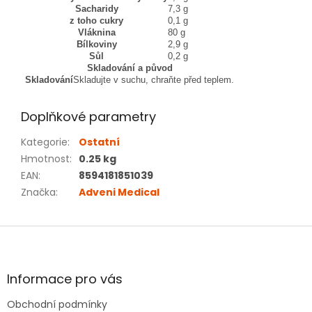
Sacharidy
7,3 g
z toho cukry
0,1 g
Vláknina
80 g
Bílkoviny
2,9 g
Sůl
0,2 g
Skladování a původ
Skladování
Skladujte v suchu, chraňte před teplem.
Doplňkové parametry
Kategorie
:
Ostatní
Hmotnost
:
0.25 kg
EAN
:
8594181851039
Značka
:
Adveni Medical
Z
á
p
a
Informace pro vás
t
Obchodní podmínky
í