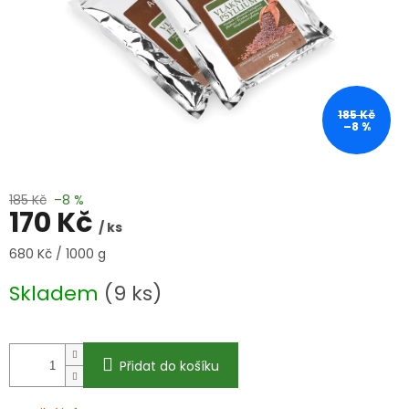
185 Kč
–8 %
185 Kč
–8 %
170 Kč
/ ks
Měrná
680 Kč / 1000 g
cena:
Skladem
(9 ks)
Přidat do košíku