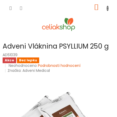
Přejít
NÁKUP
na
obsah
KOŠÍK
Adveni Vláknina PSYLLIUM 250 g
AD51039
Akce
Bez lepku
Průměrné
Neohodnoceno
Podrobnosti hodnocení
hodnocení
Značka:
Adveni Medical
produktu
je
0,0
z
5
hvězdiček.