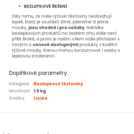
BEZLEPKOVÉ ŘEŠENÍ
Díky tomu, že naše rýžové těstoviny neobsahují
lepek, který je součástí žitné, pšeničné či ječné
mouky,
jsou vhodné i pro celiaky
. Nabídka
bezlepkových produktů na českém trhu stále není
příliš široká, a proto je naším cílem stále přicházet s
novými a
cenově dostupnými
produkty z kvalitní
rýžové mouky, kterou mohou konzumovat i osoby s
lepkovou intolerancí.
Doplňkové parametry
Kategorie
:
Bezlepkové těstoviny
Hmotnost
:
1.5 kg
Značka
:
Lucka
Z
á
p