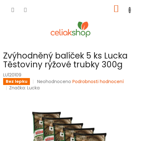
Přejít
NÁKUP
na
obsah
KOŠÍK
Zvýhodněný balíček 5 ks Lucka
Těstoviny rýžové trubky 300g
LU120109
Průměrné
Neohodnoceno
Podrobnosti hodnocení
Bez lepku
hodnocení
Značka:
Lucka
produktu
je
0,0
z
5
hvězdiček.