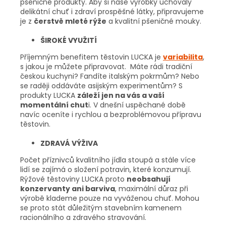
pšeničné produkty. Aby si naše výrobky uchovaly
delikátní chuť i zdraví prospěšné látky, připravujeme
je z
čerstvě mleté rýže
a kvalitní pšeničné mouky.
ŠIROKÉ VYUŽITÍ
Příjemným benefitem těstovin LUCKA je
variabilita
,
s jakou je můžete připravovat. Máte rádi tradiční
českou kuchyni? Fandíte italským pokrmům? Nebo
se raději oddáváte asijským experimentům? S
produkty LUCKA
záleží jen na vás a vaší
momentální chut
i. V dnešní uspěchané době
navíc oceníte i rychlou a bezproblémovou přípravu
těstovin.
ZDRAVÁ VÝŽIVA
Počet příznivců kvalitního jídla stoupá a stále více
lidí se zajímá o složení potravin, které konzumují.
Rýžové těstoviny LUCKA proto
neobsahují
konzervanty ani barviva
, maximální důraz při
výrobě klademe pouze na vyváženou chuť. Mohou
se proto stát důležitým stavebním kamenem
racionálního a zdravého stravování.