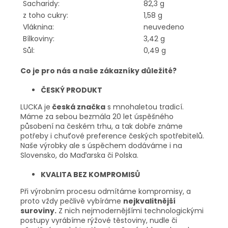
Sacharidy:
82,3 g
z toho cukry:
1,58 g
Vláknina:
neuvedeno
Bílkoviny:
3,42 g
Sůl:
0,49 g
Co je pro nás a naše zákazníky důležité?
ČESKÝ PRODUKT
LUCKA je
česká značka
s mnohaletou tradicí.
Máme za sebou bezmála 20 let úspěšného
působení na českém trhu, a tak dobře známe
potřeby i chuťové preference českých spotřebitelů.
Naše výrobky ale s úspěchem dodáváme i na
Slovensko, do Maďarska či Polska.
KVALITA BEZ KOMPROMISŮ
Při výrobním procesu odmítáme kompromisy, a
proto vždy pečlivě vybíráme
nejkvalitnější
suroviny.
Z nich nejmodernějšími technologickými
postupy vyrábíme rýžové těstoviny, nudle či