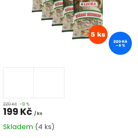
220 Kč
–9 %
220 Kč
–9 %
199 Kč
/ ks
Měrná
Skladem
(4 ks)
cena: