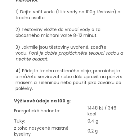
PŘÍPRAVA
:
1) Dejte vařit vodu (1 litr vody na 100g těstovin) a
trochu osolte.
2) Těstoviny vložte do vroucí vody a za
občasného míchání vařte 8-12 minut.
3) Jakmile jsou těstoviny uvařené, zceďte
vodu.
Poté je dobře propláchněte tekoucí vodou a
nechte okapat
.
4) Přidejte trochu rostlinného oleje, promíchejte
a můžete servírovat nebo dále upravit na pánvi s
masem či zeleninou nebo použít jako zavářku do
polévky.
Výživové údaje na 100 g:
1448 kJ / 346
Energetická hodnota:
kcal
Tuky:
0,4 g
z toho nasycené mastné
0,2 g
kyseliny: