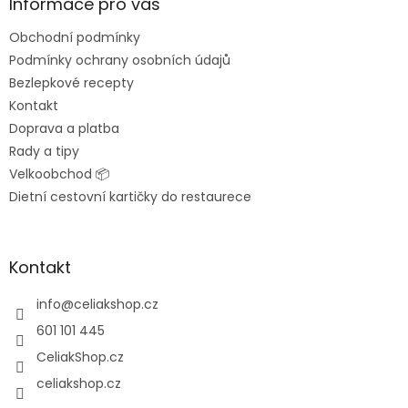
a
Informace pro vás
t
Obchodní podmínky
í
Podmínky ochrany osobních údajů
Bezlepkové recepty
Kontakt
Doprava a platba
Rady a tipy
Velkoobchod 📦
Dietní cestovní kartičky do restaurece
Kontakt
info
@
celiakshop.cz
601 101 445
CeliakShop.cz
celiakshop.cz