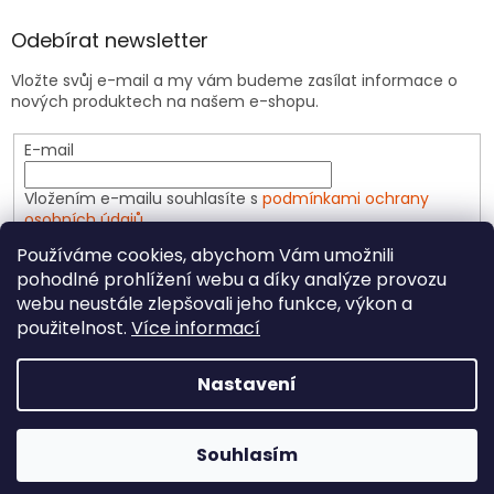
Odebírat newsletter
Vložte svůj e-mail a my vám budeme zasílat informace o
nových produktech na našem e-shopu.
E-mail
Vložením e-mailu souhlasíte s
podmínkami ochrany
osobních údajů
Používáme cookies, abychom Vám umožnili
PŘIHLÁSIT SE
pohodlné prohlížení webu a díky analýze provozu
webu neustále zlepšovali jeho funkce, výkon a
použitelnost.
Více informací
Vytvořil Shoptet
Nastavení
Copyright 2026
CeliakShop.cz
. Všechna práva
Souhlasím
vyhrazena.