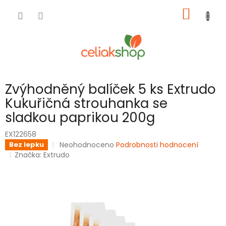
Přejít
NÁKUP
na
obsah
KOŠÍK
Zvýhodněný balíček 5 ks Extrudo
Kukuřičná strouhanka se
sladkou paprikou 200g
EX122658
Průměrné
Neohodnoceno
Podrobnosti hodnocení
Bez lepku
hodnocení
Značka:
Extrudo
produktu
je
0,0
z
5
hvězdiček.