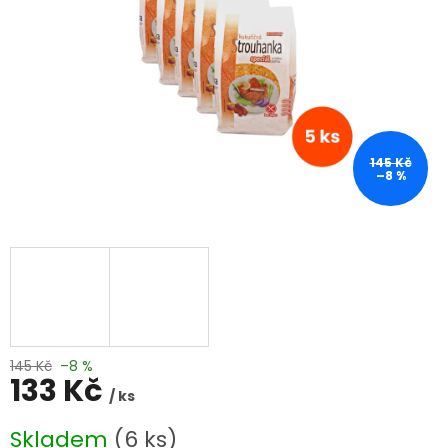
145 Kč
–8 %
145 Kč
–8 %
133 Kč
/ ks
Měrná
Skladem
(6 ks)
cena: