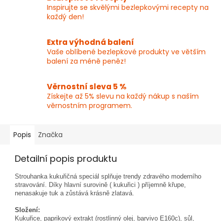
Inspirujte se skvělými bezlepkovými recepty na
každý den!
Extra výhodná balení
Vaše oblíbené bezlepkové produkty ve větším
balení za méně peněz!
Věrnostní sleva 5 %
Získejte až 5% slevu na každý nákup s naším
věrnostním programem.
Popis
Značka
Detailní popis produktu
Strouhanka kukuřičná speciál splňuje trendy zdravého moderního
stravování. Díky hlavní surovině ( kukuřici ) příjemně křupe,
nenasakuje tuk a zůstává krásně zlatavá.
Složení:
Kukuřice, paprikový extrakt (rostlinný olej, barvivo E160c), sůl,