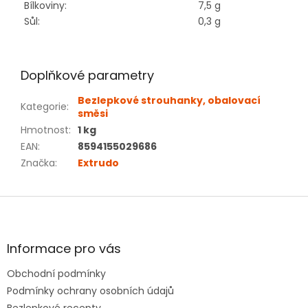
Bílkoviny:
7,5 g
Sůl:
0,3 g
Doplňkové parametry
Bezlepkové strouhanky, obalovací
Kategorie
:
směsi
Hmotnost
:
1 kg
EAN
:
8594155029686
Značka
:
Extrudo
Z
á
p
a
Informace pro vás
t
Obchodní podmínky
í
Podmínky ochrany osobních údajů