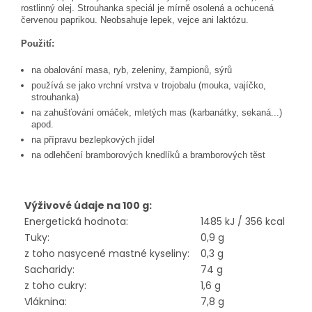
rostlinný olej. Strouhanka speciál je mírně osolená a ochucená
červenou paprikou. Neobsahuje lepek, vejce ani laktózu.
Použití:
na obalování masa, ryb, zeleniny, žampionů, sýrů
používá se jako vrchní vrstva v trojobalu (mouka, vajíčko,
strouhanka)
na zahušťování omáček, mletých mas (karbanátky, sekaná...)
apod.
na přípravu bezlepkových jídel
na odlehčení bramborových knedlíků a bramborových těst
Výživové údaje na 100 g:
Energetická hodnota:
1485 kJ / 356 kcal
Tuky:
0,9 g
z toho nasycené mastné kyseliny:
0,3 g
Sacharidy:
74 g
z toho cukry:
1,6 g
Vláknina:
7,8 g