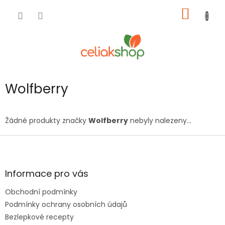
Přejít
NÁKUP
na
obsah
KOŠÍK
Wolfberry
Žádné produkty značky
Wolfberry
nebyly nalezeny...
Z
á
p
a
Informace pro vás
t
Obchodní podmínky
í
Podmínky ochrany osobních údajů
Bezlepkové recepty