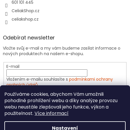
601 101 445
CeliakShop.cz
celiakshop.cz
Odebírat newsletter
Vložte svůj e-mail a my vám budeme zasílat informace o
nových produktech na našem e-shopu.
E-mail
Vložením e-mailu souhlasíte s
podmínkami ochrany
osobních údajů
Používáme cookies, abychom Vám umožnili
PŘIHLÁSIT SE
pohodlné prohlížení webu a díky analýze provozu
webu neustále zlepšovali jeho funkce, výkon a
použitelnost.
Více informací
Vytvořil Shoptet
Nastavení