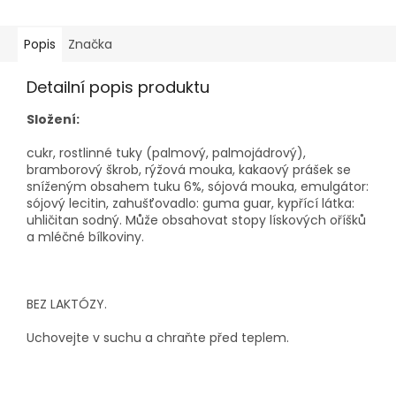
Popis
Značka
Detailní popis produktu
Složení:
cukr, rostlinné tuky (palmový, palmojádrový),
bramborový škrob, rýžová mouka, kakaový prášek se
sníženým obsahem tuku 6%, sójová mouka, emulgátor:
sójový lecitin, zahušťovadlo: guma guar, kypřící látka:
uhličitan sodný. Může obsahovat stopy lískových oříšků
a mléčné bílkoviny.
BEZ LAKTÓZY.
Uchovejte v suchu a chraňte před teplem.