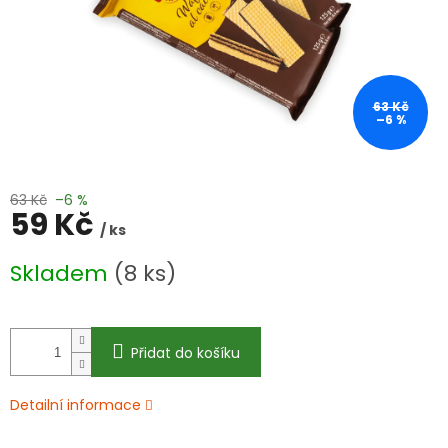
63 Kč
–6 %
63 Kč
–6 %
59 Kč
/ ks
Měrná
Skladem
(8 ks)
cena:
Přidat do košíku
Detailní informace