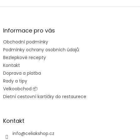
Z
á
p
a
Informace pro vás
t
Obchodní podmínky
í
Podmínky ochrany osobních údajů
Bezlepkové recepty
Kontakt
Doprava a platba
Rady a tipy
Velkoobchod 📦
Dietní cestovní kartičky do restaurece
Kontakt
info
@
celiakshop.cz