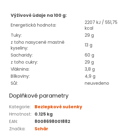
Výživové údaje na 100 g:
2207 kJ / 551,75
Energetická hodnota:
kcal
Tuky:
29 g
z toho nasycené mastné
13 g
kyseliny:
Sacharidy:
60 g
z toho cukry:
29 g
Vláknina:
3,8 g
Bílkoviny:
4,9 g
Sůl:
neuvedeno
Doplňkové parametry
Kategorie
:
Bezlepkové sušenky
Hmotnost
:
0.125 kg
EAN
:
8008698001882
Značka
:
Schär