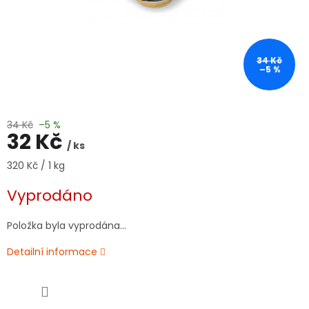
34 Kč
–5 %
34 Kč
–5 %
32 Kč
/ ks
Měrná
320 Kč / 1 kg
cena:
Vyprodáno
Položka byla vyprodána…
Detailní informace