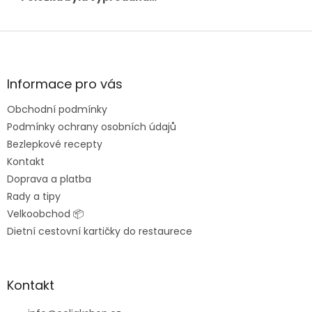
Z
á
p
a
Informace pro vás
t
Obchodní podmínky
í
Podmínky ochrany osobních údajů
Bezlepkové recepty
Kontakt
Doprava a platba
Rady a tipy
Velkoobchod 📦
Dietní cestovní kartičky do restaurece
Kontakt