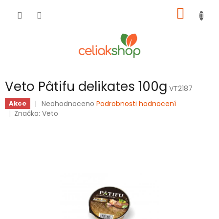
Přejít
NÁKUP
na
obsah
KOŠÍK
Veto Pâtifu delikates 100g
VT2187
Průměrné
Neohodnoceno
Podrobnosti hodnocení
Akce
hodnocení
Značka:
Veto
produktu
je
0,0
z
5
hvězdiček.