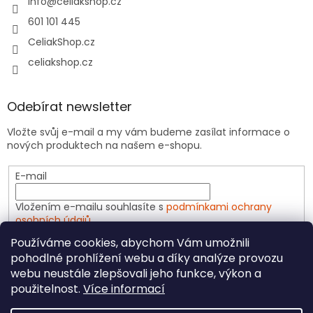
info
@
celiakshop.cz
601 101 445
CeliakShop.cz
celiakshop.cz
Odebírat newsletter
Vložte svůj e-mail a my vám budeme zasílat informace o
nových produktech na našem e-shopu.
E-mail
Vložením e-mailu souhlasíte s
podmínkami ochrany
osobních údajů
Používáme cookies, abychom Vám umožnili
PŘIHLÁSIT SE
pohodlné prohlížení webu a díky analýze provozu
webu neustále zlepšovali jeho funkce, výkon a
použitelnost.
Více informací