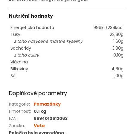
Nutriční hodnoty
Energetická hodnota
996kJ/239kcal
Tuky
22,80g
z toho nasycené mastné kyseliny
1,60g
Sacharidy
3,80g
z toho cukry
0,10g
Vláknina
Bílkoviny
4,60g
Sůl
1,00g
Doplňkové parametry
Kategorie
:
Pomazánky
Hmotnost
:
0.1 kg
EAN
:
8594010512063
Značka
:
Veto
Položka byla vyprodána…