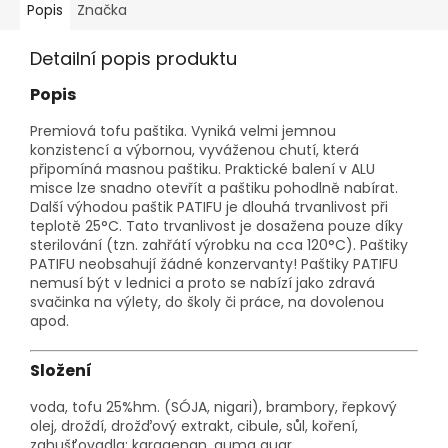
Popis
Značka
Detailní popis produktu
Popis
Premiová tofu paštika. Vyniká velmi jemnou
konzistencí a výbornou, vyváženou chutí, která
připomíná masnou paštiku. Praktické balení v ALU
misce lze snadno otevřít a paštiku pohodlně nabírat.
Další výhodou paštik PATIFU je dlouhá trvanlivost při
teplotě 25°C. Tato trvanlivost je dosažena pouze díky
sterilování (tzn. zahřátí výrobku na cca 120°C). Paštiky
PATIFU neobsahují žádné konzervanty! Paštiky PATIFU
nemusí být v lednici a proto se nabízí jako zdravá
svačinka na výlety, do školy či práce, na dovolenou
apod.
Složení
voda, tofu 25%hm. (SÓJA, nigari), brambory, řepkový
olej, droždí, drožďový extrakt, cibule, sůl, koření,
zahušťovadla: karagenan, guma guar.