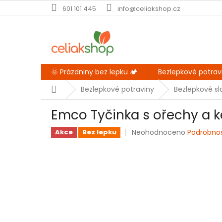
Přejít
601 101 445
info@celiakshop.cz
na
obsah
🌞 Prázdniny bez lepku 🏕️
Bezlepkové potrav
Domů
Bezlepkové potraviny
Bezlepkové sl
Emco Tyčinka s ořechy a 
Průměrné
Neohodnoceno
Podrobno
Akce
Bez lepku
hodnocení
produktu
je
0,0
z
5
hvězdiček.