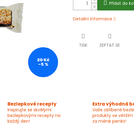
Přidat do ko
Detailní informace
TISK
ZEPTAT SE
20 Kč
–5 %
Bezlepkové recepty
Extra výhodná b
Inspirujte se skvělými
Vaše oblíbené bezl
bezlepkovými recepty na
produkty ve větším
každý den!
za méně peněz!