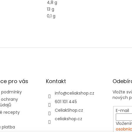
4,8 g
13 g
0,1 g
ce pro vás
Kontakt
Odebíra
 podmínky
Vložte s
info
@
celiakshop.cz
nových p
 ochrany
601 101 445
údajů
CeliakShop.cz
E-mail
é recepty
celiakshop.cz
Vložení
 platba
osobníc