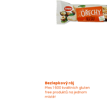
Bezlepkový ráj
Přes 1 600 kvalitních gluten
free produktů na jednom
místě!