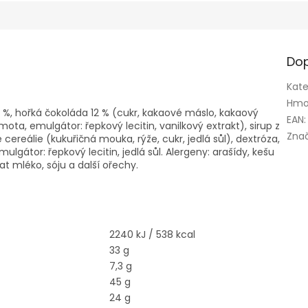
Dop
Kate
Hmo
5 %, hořká čokoláda 12 % (cukr, kakaové máslo, kakaový
EAN
:
a, emulgátor: řepkový lecitin, vanilkový extrakt), sirup z
Zna
cereálie (kukuřičná mouka, rýže, cukr, jedlá sůl), dextróza,
lgátor: řepkový lecitin, jedlá sůl. Alergeny: arašídy, kešu
 mléko, sóju a další ořechy.
2240 kJ / 538 kcal
33 g
7,3 g
45 g
24 g