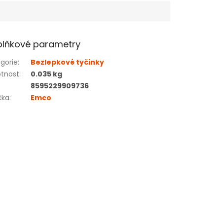
lňkové parametry
gorie
:
Bezlepkové tyčinky
tnost
:
0.035 kg
8595229909736
čka
:
Emco