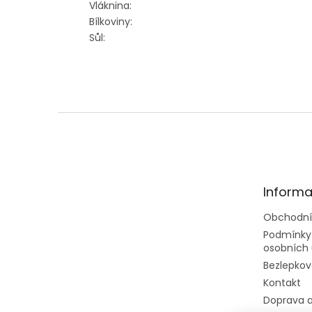
Vláknina:
Bílkoviny:
Sůl:
Z
á
p
a
t
Informa
í
Obchodní
Podmínky
osobních 
Bezlepkov
Kontakt
Doprava a