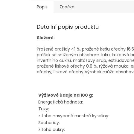
Popis
Značka
Detailní popis produktu
Složení:
Pražené arašídy 41 %, pražené kešu ořechy 16,
prášek se sníženým obsahem tuku, kakaová hmot
invertního cukru, maltózový sirup, extrudované 
pražené lískové ořechy 0,8 %, rýžová mouka, emu
ořechy, lískové ořechy Výrobek může obsahovat
Výživové údaje na 100 g:
Energetická hodnota:
Tuky:
z toho nasycené mastné kyseliny:
Sacharidy:
z toho cukry: