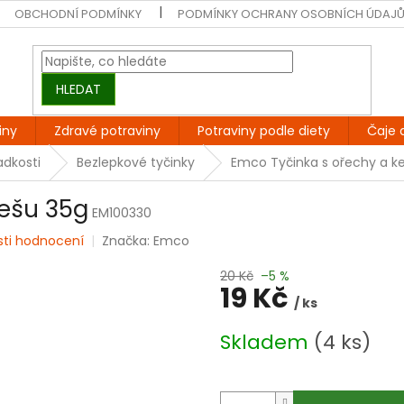
OBCHODNÍ PODMÍNKY
PODMÍNKY OCHRANY OSOBNÍCH ÚDAJ
HLEDAT
iny
Zdravé potraviny
Potraviny podle diety
Čaje 
adkosti
Bezlepkové tyčinky
Emco Tyčinka s ořechy a k
kešu 35g
EM100330
sti hodnocení
Značka:
Emco
20 Kč
–5 %
19 Kč
/ ks
Měrná
Skladem
(4 ks)
cena: