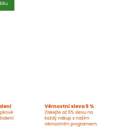
šíku
alení
Věrnostní sleva 5 %
epkové
Získejte až 5% slevu na
 balení
každý nákup s naším
věrnostním programem.