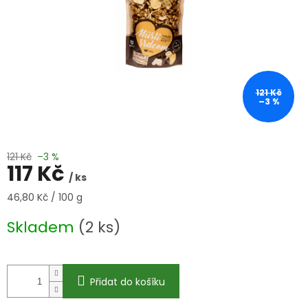
121 Kč
–3 %
121 Kč
–3 %
117 Kč
/ ks
Měrná
46,80 Kč / 100 g
cena:
Skladem
(2 ks)
Přidat do košíku