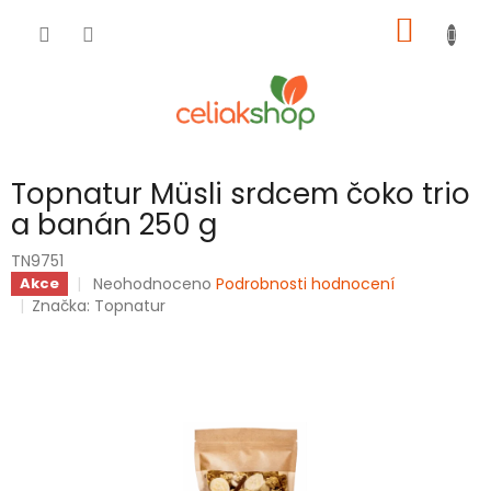
Přejít
NÁKUP
na
obsah
KOŠÍK
Topnatur Müsli srdcem čoko trio
a banán 250 g
TN9751
Průměrné
Neohodnoceno
Podrobnosti hodnocení
Akce
hodnocení
Značka:
Topnatur
produktu
je
0,0
z
5
hvězdiček.