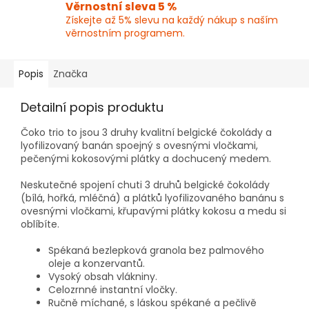
Věrnostní sleva 5 %
Získejte až 5% slevu na každý nákup s naším
věrnostním programem.
Popis
Značka
Detailní popis produktu
Čoko trio to jsou 3 druhy kvalitní belgické čokolády a
lyofilizovaný banán spoejný s ovesnými vločkami,
pečenými kokosovými plátky a dochucený medem.
Neskutečné spojení chuti 3 druhů belgické čokolády
(bílá, hořká, mléčná) a plátků lyofilizovaného banánu s
ovesnými vločkami, křupavými plátky kokosu a medu si
oblíbíte.
Spékaná bezlepková granola bez palmového
oleje a konzervantů.
Vysoký obsah vlákniny.
Celozrnné instantní vločky.
Ručně míchané, s láskou spékané a pečlivě