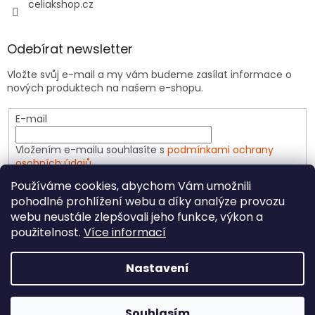
celiakshop.cz
Odebírat newsletter
Vložte svůj e-mail a my vám budeme zasílat informace o
nových produktech na našem e-shopu.
E-mail
Vložením e-mailu souhlasíte s
podmínkami ochrany
osobních údajů
Používáme cookies, abychom Vám umožnili
PŘIHLÁSIT SE
pohodlné prohlížení webu a díky analýze provozu
webu neustále zlepšovali jeho funkce, výkon a
použitelnost.
Více informací
Vytvořil Shoptet
Nastavení
Copyright 2026
CeliakShop.cz
. Všechna práva
Souhlasím
vyhrazena.