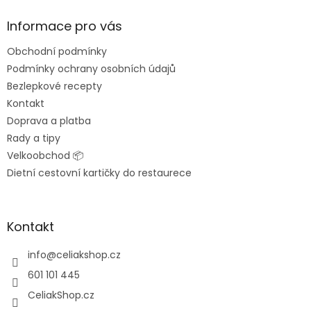
p
a
Informace pro vás
t
Obchodní podmínky
í
Podmínky ochrany osobních údajů
Bezlepkové recepty
Kontakt
Doprava a platba
Rady a tipy
Velkoobchod 📦
Dietní cestovní kartičky do restaurece
Kontakt
info
@
celiakshop.cz
601 101 445
CeliakShop.cz