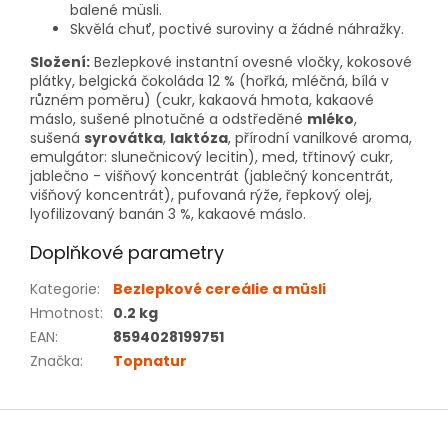
balené müsli.
Skvělá chuť, poctivé suroviny a žádné náhražky.
Složení:
Bezlepkové instantní ovesné vločky, kokosové
plátky, belgická čokoláda 12 % (hořká, mléčná, bílá v
různém poměru) (cukr, kakaová hmota, kakaové
máslo, sušené plnotučné a odstředěné
mléko
,
sušená
syrovátka
,
laktóza
, přírodní vanilkové aroma,
emulgátor: slunečnicový lecitin), med, třtinový cukr,
jablečno - višňový koncentrát (jablečný koncentrát,
višňový koncentrát), pufovaná rýže, řepkový olej,
lyofilizovaný banán 3 %, kakaové máslo.
Doplňkové parametry
Kategorie
:
Bezlepkové cereálie a müsli
Hmotnost
:
0.2 kg
EAN
:
8594028199751
Značka
:
Topnatur
Z
á