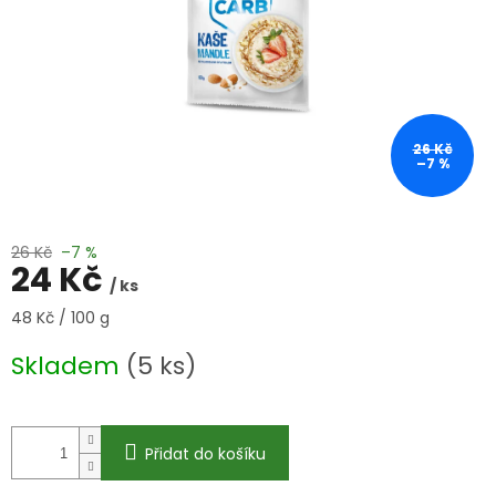
26 Kč
–7 %
26 Kč
–7 %
24 Kč
/ ks
Měrná
48 Kč / 100 g
cena:
Skladem
(5 ks)
Přidat do košíku