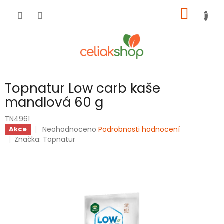
Přejít
NÁKUP
na
obsah
KOŠÍK
Topnatur Low carb kaše
mandlová 60 g
TN4961
Průměrné
Neohodnoceno
Podrobnosti hodnocení
Akce
hodnocení
Značka:
Topnatur
produktu
je
0,0
z
5
hvězdiček.