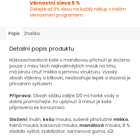
Věrnostní sleva 5 %
Získejte až 5% slevu na každý nákup s naším
věrnostním programem.
Popis
Značka
Detailní popis produktu
Nízkosacharidová kaše s mandlovou příchutí je složena
pouze z mixu těch nejkvalitnějších mouk na trhu,
má plnou chuť mléka a jemnou strukturu. Vysoký
obsah vlákniny a bílkovin, neobsahuje lepek a slazená je
přírodním xylitolem.
Příprava:
Obsah sáčku zalijte 120 ml horké vody a
dobře promíchejte. Po uplynutí 3 minut je kaše
připravena ke konzumaci.
Složení:
Inulin,
kešu
mouka, sušené plnotučné
mléko
,
lněná mouka, kokosová mouka,
mandlová
mouka, 8 %
sladidlo xylitol, stabilizátor: xantanová guma, sůl.