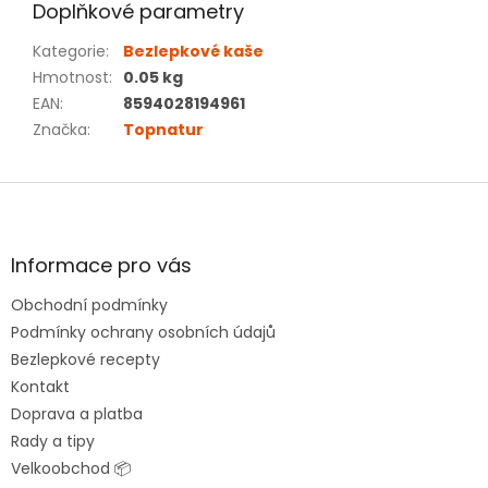
Doplňkové parametry
Kategorie
:
Bezlepkové kaše
Hmotnost
:
0.05 kg
EAN
:
8594028194961
Značka
:
Topnatur
Z
á
p
a
Informace pro vás
t
Obchodní podmínky
í
Podmínky ochrany osobních údajů
Bezlepkové recepty
Kontakt
Doprava a platba
Rady a tipy
Velkoobchod 📦