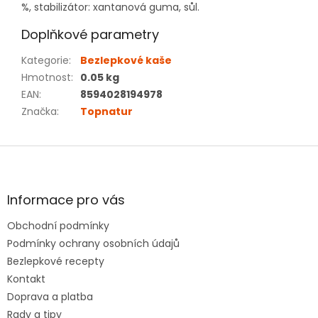
%, stabilizátor: xantanová guma, sůl.
Doplňkové parametry
Kategorie
:
Bezlepkové kaše
Hmotnost
:
0.05 kg
EAN
:
8594028194978
Značka
:
Topnatur
Z
á
p
a
Informace pro vás
t
Obchodní podmínky
í
Podmínky ochrany osobních údajů
Bezlepkové recepty
Kontakt
Doprava a platba
Rady a tipy