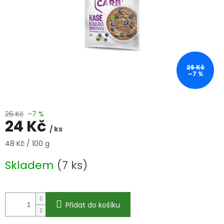
26 Kč
–7 %
26 Kč
–7 %
24 Kč
/ ks
Měrná
48 Kč / 100 g
cena:
Skladem
(7 ks)
Přidat do košíku