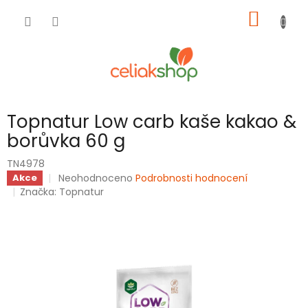
Přejít
NÁKUP
na
obsah
KOŠÍK
Topnatur Low carb kaše kakao &
borůvka 60 g
TN4978
Průměrné
Neohodnoceno
Podrobnosti hodnocení
Akce
hodnocení
Značka:
Topnatur
produktu
je
0,0
z
5
hvězdiček.