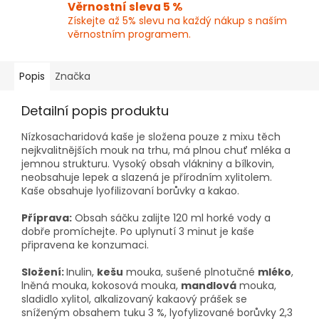
Věrnostní sleva 5 %
Získejte až 5% slevu na každý nákup s naším
věrnostním programem.
Popis
Značka
Detailní popis produktu
Nízkosacharidová kaše je složena pouze z mixu těch
nejkvalitnějších mouk na trhu, má plnou chuť mléka a
jemnou strukturu. Vysoký obsah vlákniny a bílkovin,
neobsahuje lepek a slazená je přírodním xylitolem.
Kaše obsahuje lyofilizovaní borůvky a kakao.
Příprava:
Obsah sáčku zalijte 120 ml horké vody a
dobře promíchejte. Po uplynutí 3 minut je kaše
připravena ke konzumaci.
Složení:
Inulin,
kešu
mouka, sušené plnotučné
mléko
,
lněná mouka, kokosová mouka,
mandlová
mouka,
sladidlo xylitol, alkalizovaný kakaový prášek se
sníženým obsahem tuku 3 %, lyofylizované borůvky 2,3