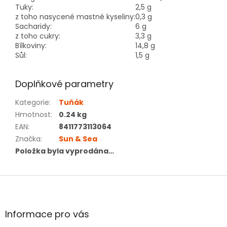
Tuky:
2,5 g
z toho nasycené mastné kyseliny:
0,3 g
Sacharidy:
6 g
z toho cukry:
3,3 g
Bílkoviny:
14,8 g
Sůl:
1,5 g
Doplňkové parametry
Kategorie
:
Tuňák
Hmotnost
:
0.24 kg
EAN
:
8411773113064
Značka
:
Sun & Sea
Položka byla vyprodána…
Z
á
p
a
Informace pro vás
t