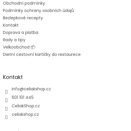
Obchodní podmínky
í
Podmínky ochrany osobních údajů
Bezlepkové recepty
Kontakt
Doprava a platba
Rady a tipy
Velkoobchod 📦
Dietní cestovní kartičky do restaurece
Kontakt
info
@
celiakshop.cz
601 101 445
CeliakShop.cz
celiakshop.cz