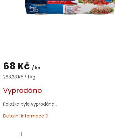
68 Kč
/ ks
Měrná
283,33 Kč / 1 kg
cena:
Vyprodáno
Položka byla vyprodána…
Detailní informace