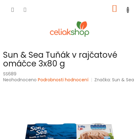
Přejít
NÁKUP
na
obsah
KOŠÍK
Sun & Sea Tuňák v rajčatové
omáčce 3x80 g
SS689
Průměrné
Neohodnoceno
Podrobnosti hodnocení
Značka:
Sun & Sea
hodnocení
produktu
je
0,0
z
5
hvězdiček.