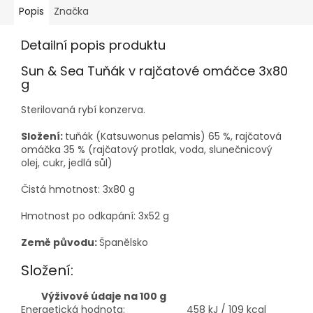
Popis
Značka
Detailní popis produktu
Sun & Sea Tuňák v rajčatové omáčce 3x80
g
Sterilovaná rybí konzerva.
Složení:
tuňák (Katsuwonus pelamis) 65 %, rajčatová
omáčka 35 % (rajčatový protlak, voda, slunečnicový
olej, cukr, jedlá sůl)
Čistá hmotnost: 3x80 g
Hmotnost po odkapání: 3x52 g
Země původu:
Španělsko
Složení:
Výživové údaje na 100 g
Energetická hodnota:
458 kJ / 109 kcal