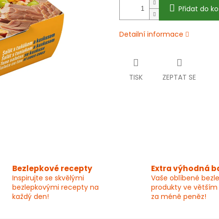
Přidat do ko
Detailní informace
TISK
ZEPTAT SE
Bezlepkové recepty
Extra výhodná b
Inspirujte se skvělými
Vaše oblíbené bezl
bezlepkovými recepty na
produkty ve větším
každý den!
za méně peněz!