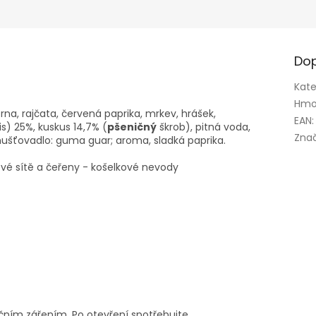
Dop
Kate
Hmo
na, rajčata, červená paprika, mrkev, hrášek,
EAN
:
) 25%, kuskus 14,7% (
pšeničný
škrob), pitná voda,
Zna
zahušťovadlo: guma guar; aroma, sladká paprika.
vé sítě a čeřeny - košelkové nevody
čním zářením. Po otevření spotřebujte.