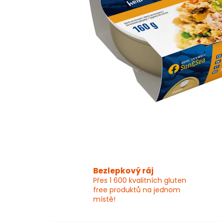
Bezlepkový ráj
Přes 1 600 kvalitních gluten
free produktů na jednom
místě!