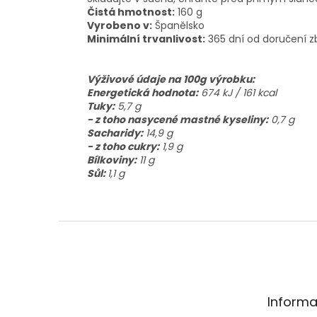
Čistá hmotnost:
160 g
Vyrobeno v:
Španělsko
Minimální trvanlivost:
365 dní od doručení z
Výživové údaje na 100g výrobku:
Energetická hodnota:
674
kJ / 161 kcal
Tuky:
5,7 g
- z toho nasycené mastné kyseliny:
0,7 g
Sacharidy:
14,9 g
- z toho cukry:
1,9 g
Bílkoviny:
11 g
Sůl:
1,1 g
Z
á
p
a
t
Informa
í