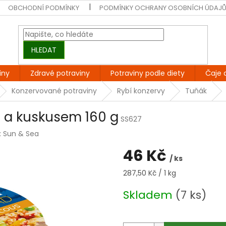
OBCHODNÍ PODMÍNKY
PODMÍNKY OCHRANY OSOBNÍCH ÚDAJ
HLEDAT
iny
Zdravé potraviny
Potraviny podle diety
Čaje 
Konzervované potraviny
Rybí konzervy
Tuňák
m a kuskusem 160 g
SS627
:
Sun & Sea
46 Kč
/ ks
Měrná
287,50 Kč / 1 kg
cena:
Skladem
(7 ks)