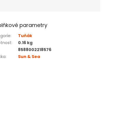
lňkové parametry
gorie
:
Tuňák
tnost
:
0.16 kg
8588002218576
čka
:
Sun & Sea