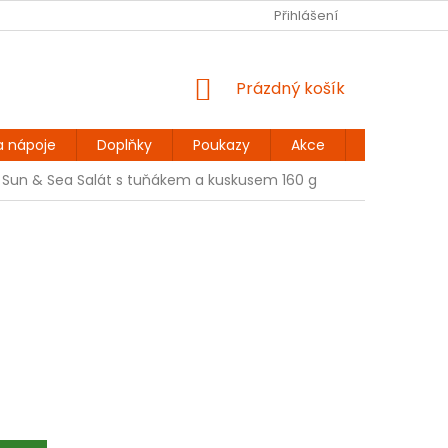
Ů
BEZLEPKOVÉ RECEPTY
KONTAKT
Přihlášení
DOPRAVA A PLATBA
NÁKUPNÍ
Prázdný košík
KOŠÍK
a nápoje
Doplňky
Poukazy
Akce
Dárky
Sun & Sea Salát s tuňákem a kuskusem 160 g