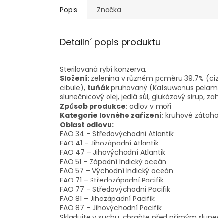
Popis
Značka
Detailní popis produktu
Sterilovaná rybí konzerva.
Složení:
zelenina v různém poměru 39.7% (cizr
cibule),
tuňák
pruhovaný (Katsuwonus pelamis
slunečnicový olej, jedlá sůl, glukózový sirup, 
Způsob produkce:
odlov v moři
Kategorie lovného zařízení:
kruhové zátaho
Oblast odlovu:
FAO 34 – Středovýchodní Atlantik
FAO 41 – Jihozápadní Atlantik
FAO 47 – Jihovýchodní Atlantik
FAO 51 – Západní Indický oceán
FAO 57 – Východní Indický oceán
FAO 71 – Středozápadní Pacifik
FAO 77 – Středovýchodní Pacifik
FAO 81 – Jihozápadní Pacifik
FAO 87 – Jihovýchodní Pacifik
Skladujte v suchu, chraňte před přímým slune