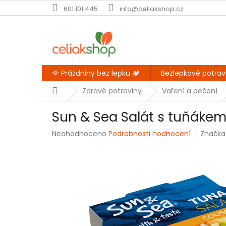
Přejít
601 101 445
info@celiakshop.cz
na
obsah
🌞 Prázdniny bez lepku 🏕️
Bezlepkové potrav
Domů
Zdravé potraviny
Vaření a pečení
Sun & Sea Salát s tuňáke
Průměrné
Neohodnoceno
Podrobnosti hodnocení
Značka
hodnocení
produktu
je
0,0
z
5
hvězdiček.