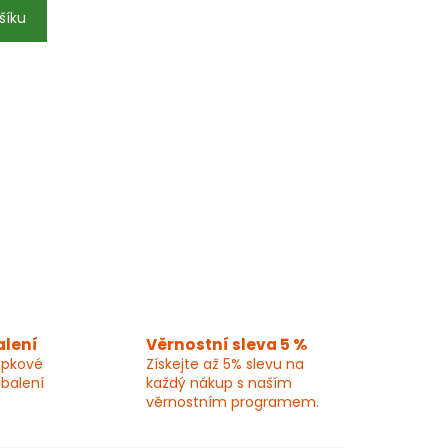
šíku
alení
Věrnostní sleva 5 %
epkové
Získejte až 5% slevu na
 balení
každý nákup s naším
věrnostním programem.